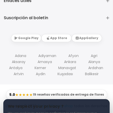
Enlaces útiles
Suscripción al boletín
Google Play
App Store
AppGallery
Adana
Adiyaman
Afyon
Agri
Aksaray
Amasya
Ankara
Alanya
Antalya
Kemer
Manavgat
Ardahan
Artvin
Aydin
Kuşadası
Balikesir
5.0
★★★★★
19 reseñas verificadas de entrega de flores
Copyright © 2026
Turkey Flowers shop
todos los derechos
We respect your privacy ?
reservados.