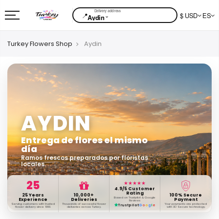
📍
$ USD
ES
⌄
Aydin
Turkey Flowers Shop
Aydin
AYDIN
Entrega de flores el mismo
día
Ramos frescos preparados por floristas
locales.
25
★★★★★
4.9/5 Customer
Rating
25 Years
10,000+
100% Secure
Based on Trustpilot & Google
Experience
Deliveries
Payment
Reviews
Serving customers with trusted
Thousands of successful flower
Your payments are protected
Trustpilot
G
o
o
g
l
e
flower delivery since 1999.
deliveries across Turkey.
with 3D Secure technology.