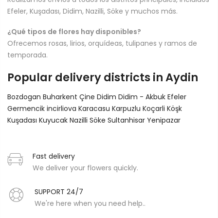
Efeler, Kuşadası, Didim, Nazilli, Söke y muchos más.
¿Qué tipos de flores hay disponibles?
Ofrecemos rosas, lirios, orquídeas, tulipanes y ramos de
temporada.
Popular delivery districts in Aydin
Bozdogan
Buharkent
Çine
Didim
Didim - Akbuk
Efeler
Germencik
incirliova
Karacasu
Karpuzlu
Koçarli
Köşk
Kuşadası
Kuyucak
Nazilli
Söke
Sultanhisar
Yenipazar
Fast delivery
We deliver your flowers quickly.
SUPPORT 24/7
We're here when you need help..