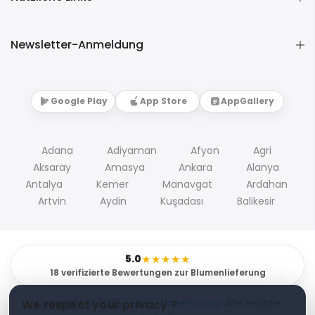
Newsletter-Anmeldung
Google Play
App Store
AppGallery
Adana
Adiyaman
Afyon
Agri
Aksaray
Amasya
Ankara
Alanya
Antalya
Kemer
Manavgat
Ardahan
Artvin
Aydin
Kuşadası
Balikesir
5.0
★★★★★
18 verifizierte Bewertungen zur Blumenlieferung
Copyright © 2026
Turkey Flowers shop
Alle Rechte
We respect your privacy ?