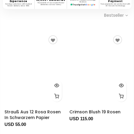
Based on Trustpilot & Google
Experience
Payment
Reviews
Thousands of successful flower
Serving customers with trusted
Your payments are protected with
deliveries across Turkey.
Trustpilot
G
o
o
g
l
e
flower delivery since 1999.
3D Secure technology.
Bestseller
Strauß Aus 12 Rosa Rosen
Crimson Blush 19 Rosen
In Schwarzem Papier
USD 115.00
USD 55.00