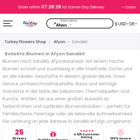
07:28:27
close
Order within
for Same-Day Delivery
📍
$ USD
DE
⌄
Afyon .
Turkey Flowers Shop
Afyon
Sandikli
Beliebte Blumen in Afyon Sandikli
Blumen nach Sandikli, Afyonkarahisar: Wir liefern frische
Blumen schnell und zuverlässig in alle Stadtteile, Dörfer und
an alle lokalen Geschäfte in diesem großen Bezirk. Unser
Service umfasst Privathaushalte, Büros und wichtige
Standorte in der Nähe der bekannten Thermalquellen und
Kurorte. Wählen Sie aus einer großen Auswahl an
farbenfrohen und rustikalen Blumensträußen – perfekt für
Familienfeste, Feiertage oder als liebevolle Aufmerksamkeit.
Die Lieferung an jede Adresse in Sandikli erfolgt umgehend.
25
★★★★★
4.9/5 Customer
Rating
25 Years
100% Secure
10,000+ Deliveries