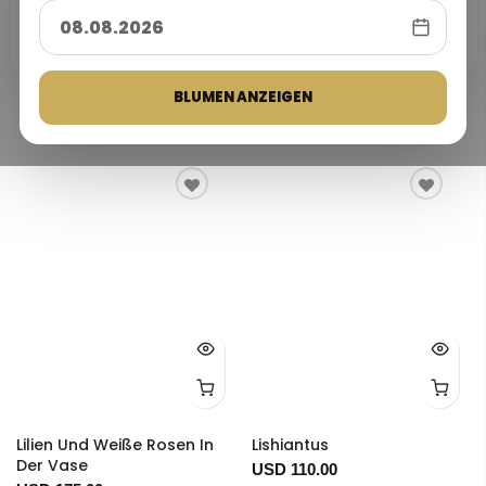
25
★★★★★
4,9/5
Kundenbewertung
10.000+
25 Jahre
100% sichere
Basierend auf Trustpilot- und
Lieferungen
Erfahrung
Zahlung
Google-Bewertungen
Tausende erfolgreiche
Vertrauenswürdige
Ihre Zahlungen sind durch 3D
Trustpilot
G
o
o
g
l
e
Blumenlieferungen in der ganzen
Blumenlieferung seit 1999.
Secure geschützt.
Türkei.
Bestseller
BLUMEN ANZEIGEN
Lilien Und Weiße Rosen In
Lishiantus
Der Vase
USD 110.00