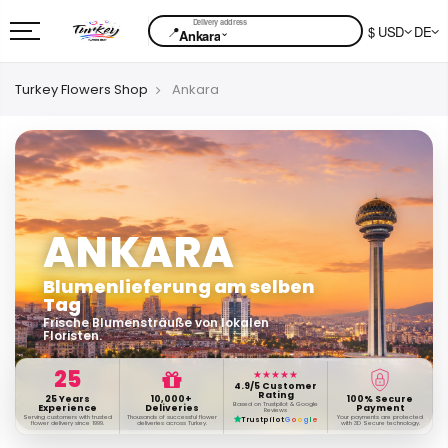
📍
$ USD
DE
⌄
Ankara
Turkey Flowers Shop
Ankara
ANKARA
Blumenlieferung am selben
Tag
Frische Blumensträuße von lokalen
Floristen.
25
★★★★★
4.9/5 Customer
Rating
25 Years
10,000+
100% Secure
Based on Trustpilot & Google
Experience
Deliveries
Payment
Reviews
Serving customers with trusted
Thousands of successful flower
Your payments are protected
Trustpilot
G
o
o
g
l
e
flower delivery since 1999.
deliveries across Turkey.
with 3D Secure technology.