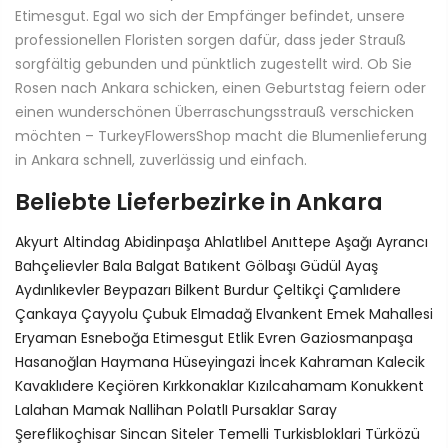
Etimesgut. Egal wo sich der Empfänger befindet, unsere
professionellen Floristen sorgen dafür, dass jeder Strauß
sorgfältig gebunden und pünktlich zugestellt wird. Ob Sie
Rosen nach Ankara schicken, einen Geburtstag feiern oder
einen wunderschönen Überraschungsstrauß verschicken
möchten – TurkeyFlowersShop macht die Blumenlieferung
in Ankara schnell, zuverlässig und einfach.
Beliebte Lieferbezirke in Ankara
Akyurt
Altindag
Abidinpaşa
Ahlatlıbel
Anıttepe
Aşağı Ayrancı
Bahçelievler
Bala
Balgat
Batıkent
Gölbaşı
Güdül
Ayaş
Aydınlıkevler
Beypazarı
Bilkent
Burdur Çeltikçi
Çamlıdere
Çankaya
Çayyolu
Çubuk
Elmadağ
Elvankent
Emek Mahallesi
Eryaman
Esneboğa
Etimesgut
Etlik
Evren
Gaziosmanpaşa
Hasanoğlan
Haymana
Hüseyingazi
İncek
Kahraman
Kalecik
Kavaklıdere
Keçiören
Kırkkonaklar
Kızılcahamam
Konukkent
Lalahan
Mamak
Nallihan
PolatlI
Pursaklar
Saray
Şereflikoçhisar
Sincan
Siteler
Temelli
Turkisbloklari
Türközü