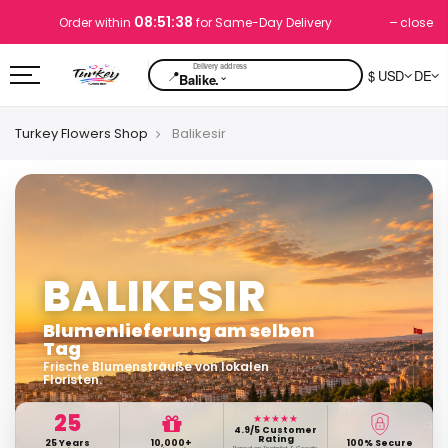
08:51:37
close
Order within
for Same-Day Delivery
📍
$ USD
DE
⌄
Balike.
Turkey Flowers Shop
Balikesir
BALIKESIR
Blumenlieferung am selben
Tag
Frische Blumensträuße von lokalen
Floristen.
25
★★★★★
4.9/5 Customer
Rating
25 Years
10,000+
100% Secure