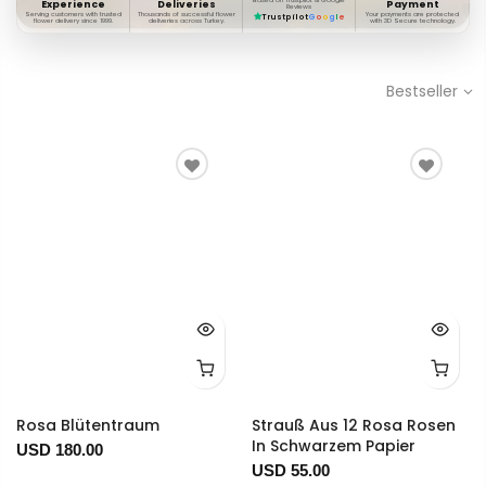
Based on Trustpilot & Google
Experience
Deliveries
Payment
Reviews
Serving customers with trusted
Thousands of successful flower
Your payments are protected
Trustpilot
G
o
o
g
l
e
flower delivery since 1999.
deliveries across Turkey.
with 3D Secure technology.
Bestseller
Rosa Blütentraum
Strauß Aus 12 Rosa Rosen
In Schwarzem Papier
USD 180.00
USD 55.00