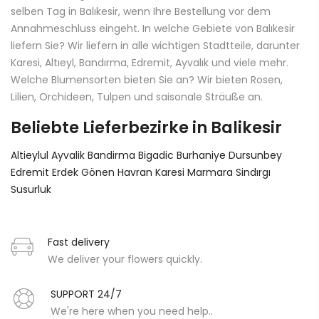
selben Tag in Balıkesir, wenn Ihre Bestellung vor dem
Annahmeschluss eingeht. In welche Gebiete von Balıkesir
liefern Sie? Wir liefern in alle wichtigen Stadtteile, darunter
Karesi, Altıeyl, Bandırma, Edremit, Ayvalık und viele mehr.
Welche Blumensorten bieten Sie an? Wir bieten Rosen,
Lilien, Orchideen, Tulpen und saisonale Sträuße an.
Beliebte Lieferbezirke in Balikesir
Altieylul
Ayvalik
Bandirma
Bigadic
Burhaniye
Dursunbey
Edremit
Erdek
Gönen
Havran
Karesi
Marmara
Sindırgı
Susurluk
Fast delivery
We deliver your flowers quickly.
SUPPORT 24/7
We're here when you need help..