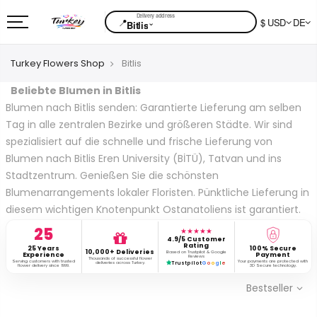
📍
$ USD
DE
⌄
Bitlis
Turkey Flowers Shop
Bitlis
Beliebte Blumen in Bitlis
Blumen nach Bitlis senden: Garantierte Lieferung am selben
Tag in alle zentralen Bezirke und größeren Städte. Wir sind
spezialisiert auf die schnelle und frische Lieferung von
Blumen nach Bitlis Eren University (BİTÜ), Tatvan und ins
Stadtzentrum. Genießen Sie die schönsten
Blumenarrangements lokaler Floristen. Pünktliche Lieferung in
diesem wichtigen Knotenpunkt Ostanatoliens ist garantiert.
25
★★★★★
4.9/5 Customer
Rating
25 Years
100% Secure
10,000+ Deliveries
Based on Trustpilot & Google
Experience
Payment
Reviews
Thousands of successful flower
Serving customers with trusted
Your payments are protected with
deliveries across Turkey.
Trustpilot
G
o
o
g
l
e
flower delivery since 1999.
3D Secure technology.
Bestseller