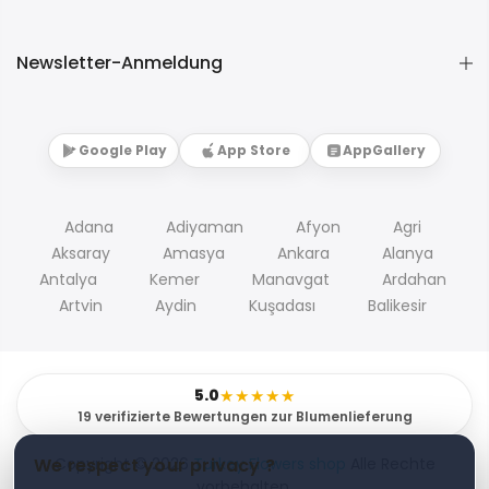
Newsletter-Anmeldung
Google Play
App Store
AppGallery
Adana
Adiyaman
Afyon
Agri
Aksaray
Amasya
Ankara
Alanya
Antalya
Kemer
Manavgat
Ardahan
Artvin
Aydin
Kuşadası
Balikesir
5.0
★★★★★
19 verifizierte Bewertungen zur Blumenlieferung
Copyright © 2026
Turkey Flowers shop
Alle Rechte
We respect your privacy ?
vorbehalten.