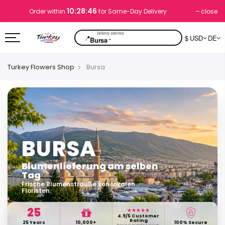
10:28:45
close
Order within
for Same-Day Delivery
📍
$ USD
DE
⌄
Bursa
Turkey Flowers Shop
Bursa
BURSA
Blumenlieferung am selben
Tag
Frische Blumensträuße von lokalen
Floristen.
25
★★★★★
4.9/5 Customer
Rating
25 Years
10,000+
100% Secure