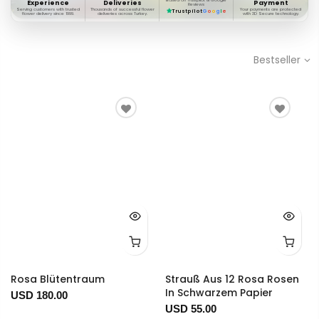
Based on Trustpilot & Google
Experience
Deliveries
Payment
Reviews
Serving customers with trusted
Thousands of successful flower
Your payments are protected
Trustpilot
G
o
o
g
l
e
flower delivery since 1999.
deliveries across Turkey.
with 3D Secure technology.
Bestseller
Rosa Blütentraum
Strauß Aus 12 Rosa Rosen
In Schwarzem Papier
USD 180.00
USD 55.00