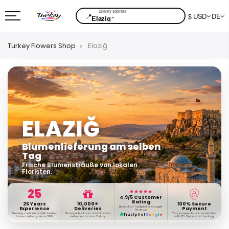
📍
$ USD
DE
⌄
Elazig
Turkey Flowers Shop
Elaziğ
ELAZIĞ
Blumenlieferung am selben
Tag
Frische Blumensträuße von lokalen
Floristen.
25
★★★★★
4.9/5 Customer
Rating
25 Years
10,000+
100% Secure
Based on Trustpilot & Google
Experience
Deliveries
Payment
Reviews
Serving customers with trusted
Thousands of successful flower
Your payments are protected
Trustpilot
G
o
o
g
l
e
flower delivery since 1999.
deliveries across Turkey.
with 3D Secure technology.