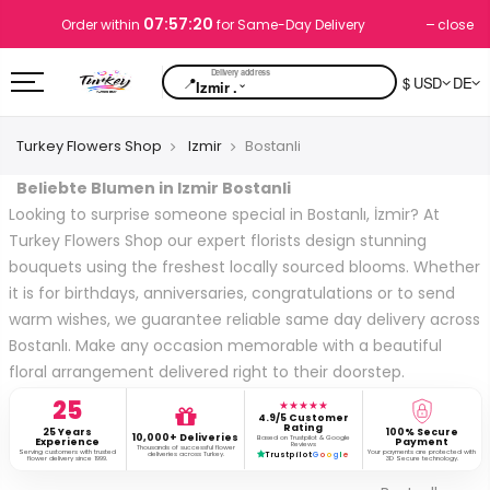
07:57:20
close
Order within
for Same-Day Delivery
📍
$ USD
DE
⌄
Izmir .
Turkey Flowers Shop
Izmir
Bostanli
Beliebte Blumen in Izmir Bostanli
Looking to surprise someone special in Bostanlı, İzmir? At
Turkey Flowers Shop our expert florists design stunning
bouquets using the freshest locally sourced blooms. Whether
it is for birthdays, anniversaries, congratulations or to send
warm wishes, we guarantee reliable same day delivery across
Bostanlı. Make any occasion memorable with a beautiful
floral arrangement delivered right to their doorstep.
25
★★★★★
4.9/5 Customer
Rating
25 Years
100% Secure
10,000+ Deliveries
Based on Trustpilot & Google
Experience
Payment
Reviews
Thousands of successful flower
Serving customers with trusted
Your payments are protected with
deliveries across Turkey.
Trustpilot
G
o
o
g
l
e
flower delivery since 1999.
3D Secure technology.