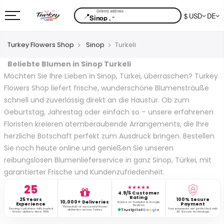
📍
$ USD
DE
⌄
Sinop .
Turkey Flowers Shop
Sinop
Turkeli
Beliebte Blumen in Sinop Turkeli
Möchten Sie Ihre Lieben in Sinop, Türkei, überraschen? Turkey
Flowers Shop liefert frische, wunderschöne Blumensträuße
schnell und zuverlässig direkt an die Haustür. Ob zum
Geburtstag, Jahrestag oder einfach so – unsere erfahrenen
Floristen kreieren atemberaubende Arrangements, die Ihre
herzliche Botschaft perfekt zum Ausdruck bringen. Bestellen
Sie noch heute online und genießen Sie unseren
reibungslosen Blumenlieferservice in ganz Sinop, Türkei, mit
garantierter Frische und Kundenzufriedenheit.
25
★★★★★
4.9/5 Customer
Rating
25 Years
100% Secure
10,000+ Deliveries
Based on Trustpilot & Google
Experience
Payment
Reviews
Thousands of successful flower
Serving customers with trusted
Your payments are protected with
deliveries across Turkey.
Trustpilot
G
o
o
g
l
e
flower delivery since 1999.
3D Secure technology.