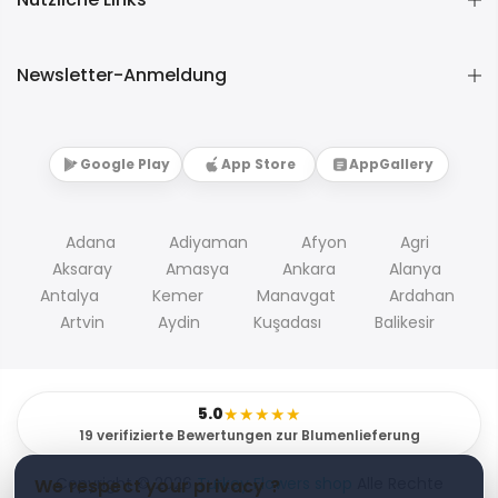
Newsletter-Anmeldung
Google Play
App Store
AppGallery
Adana
Adiyaman
Afyon
Agri
Aksaray
Amasya
Ankara
Alanya
Antalya
Kemer
Manavgat
Ardahan
Artvin
Aydin
Kuşadası
Balikesir
5.0
★★★★★
19 verifizierte Bewertungen zur Blumenlieferung
Copyright © 2026
Turkey Flowers shop
Alle Rechte
We respect your privacy ?