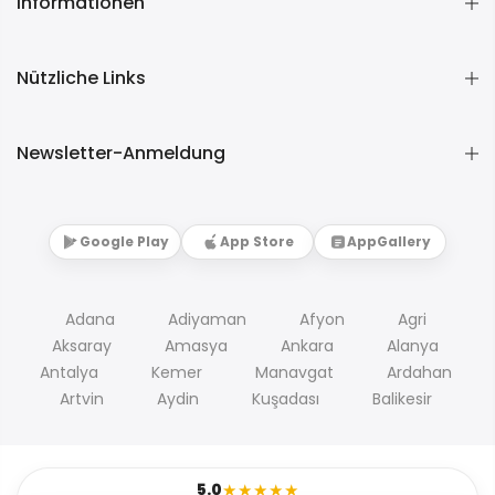
Informationen
Nützliche Links
Newsletter-Anmeldung
Google Play
App Store
AppGallery
Adana
Adiyaman
Afyon
Agri
Aksaray
Amasya
Ankara
Alanya
Antalya
Kemer
Manavgat
Ardahan
Artvin
Aydin
Kuşadası
Balikesir
5.0
★★★★★