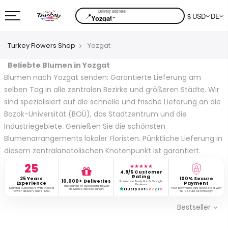
📍
$ USD
DE
⌄
Yozgat
Turkey Flowers Shop
Yozgat
Beliebte Blumen in Yozgat
Blumen nach Yozgat senden: Garantierte Lieferung am
selben Tag in alle zentralen Bezirke und größeren Städte. Wir
sind spezialisiert auf die schnelle und frische Lieferung an die
Bozok-Universität (BOÜ), das Stadtzentrum und die
Industriegebiete. Genießen Sie die schönsten
Blumenarrangements lokaler Floristen. Pünktliche Lieferung in
diesem zentralanatolischen Knotenpunkt ist garantiert.
25
★★★★★
4.9/5 Customer
Rating
25 Years
100% Secure
10,000+ Deliveries
Based on Trustpilot & Google
Experience
Payment
Reviews
Thousands of successful flower
Serving customers with trusted
Your payments are protected with
deliveries across Turkey.
Trustpilot
G
o
o
g
l
e
flower delivery since 1999.
3D Secure technology.
Bestseller