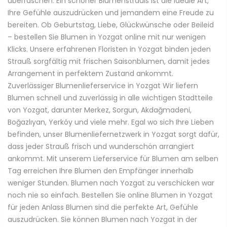
überraschen. Ein schöner Blumenstrauß ist die ideale Art,
Ihre Gefühle auszudrücken und jemandem eine Freude zu
bereiten. Ob Geburtstag, Liebe, Glückwünsche oder Beileid
– bestellen Sie Blumen in Yozgat online mit nur wenigen
Klicks. Unsere erfahrenen Floristen in Yozgat binden jeden
Strauß sorgfältig mit frischen Saisonblumen, damit jedes
Arrangement in perfektem Zustand ankommt.
Zuverlässiger Blumenlieferservice in Yozgat Wir liefern
Blumen schnell und zuverlässig in alle wichtigen Stadtteile
von Yozgat, darunter Merkez, Sorgun, Akdağmadeni,
Boğazlıyan, Yerkóy und viele mehr. Egal wo sich Ihre Lieben
befinden, unser Blumenliefernetzwerk in Yozgat sorgt dafür,
dass jeder Strauß frisch und wunderschön arrangiert
ankommt. Mit unserem Lieferservice für Blumen am selben
Tag erreichen Ihre Blumen den Empfänger innerhalb
weniger Stunden. Blumen nach Yozgat zu verschicken war
noch nie so einfach. Bestellen Sie online Blumen in Yozgat
für jeden Anlass Blumen sind die perfekte Art, Gefühle
auszudrücken. Sie können Blumen nach Yozgat in der