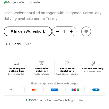
Morgenlieferung heute
Fresh Weihnachtslied arranged with elegance. Same-day
delivery available across Turkey
In den Warenkorb
SKU-Code :
1607
Lieferung am
Persönlich
Kostenlose
Sichere Zahlung
selben Tag
geliefert
Grußkarte
100% sichere Kasse
Bestellung bis 19:00
Von lokalen Floristen
Persönliche Karte inklusive
Wir akzeptieren sichere Zahlungen
VISA
AMEX
J
C
B
100% frische Blumen
Qualitätsgarantie