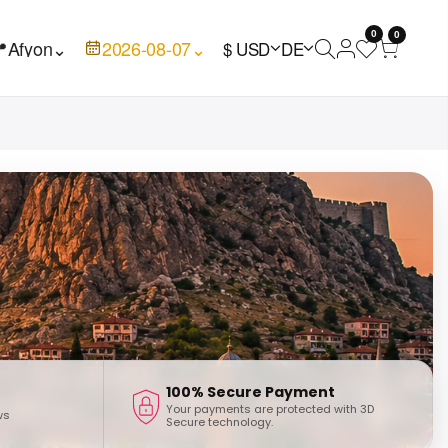
0
0

Afyon
⌄
2026-08-07
⌄
$ USD
DE
100% Secure Payment
Your payments are protected with 3D
ws
Secure technology.