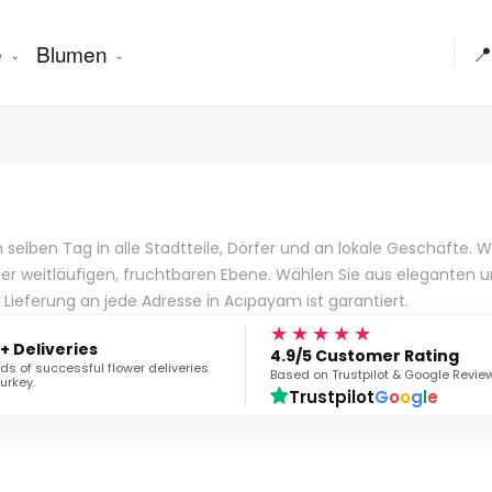
e
Blumen
📍
lben Tag in alle Stadtteile, Dörfer und an lokale Geschäfte. Wir 
er weitläufigen, fruchtbaren Ebene. Wählen Sie aus eleganten u
Lieferung an jede Adresse in Acıpayam ist garantiert.
★★★★★
+ Deliveries
4.9/5 Customer Rating
s of successful flower deliveries
Based on Trustpilot & Google Revie
urkey.
Trustpilot
G
o
o
g
l
e