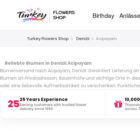
Birthday
Anläss
Turkey Flowers Shop
Denizli
Acipayam
Beliebte Blumen in Denizli Acipayam
Blumenversand nach Acıpayam, Denizli: Garantiert Lieferung am se
Blumen an Privatadressen, Bauernhöfe und wichtige Orte in dies
oder eine liebevolle Aufmerksamkeit zu verschenken. Pünktliche 
25 Years Experience
10,000
25
Serving customers with trusted flower
Thousand
delivery since 1999.
across T