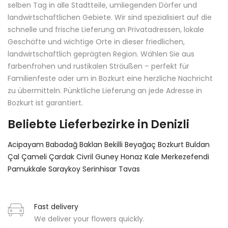
selben Tag in alle Stadtteile, umliegenden Dörfer und
landwirtschaftlichen Gebiete. Wir sind spezialisiert auf die
schnelle und frische Lieferung an Privatadressen, lokale
Geschäfte und wichtige Orte in dieser friedlichen,
landwirtschaftlich geprägten Region. Wählen Sie aus
farbenfrohen und rustikalen Sträußen – perfekt für
Familienfeste oder um in Bozkurt eine herzliche Nachricht
zu übermitteln. Pünktliche Lieferung an jede Adresse in
Bozkurt ist garantiert.
Beliebte Lieferbezirke in Denizli
Acipayam
Babadağ
Baklan
Bekilli
Beyağaç
Bozkurt
Buldan
Çal
Çameli
Çardak
Civril
Guney
Honaz
Kale
Merkezefendi
Pamukkale
Saraykoy
Serinhisar
Tavas
Fast delivery
We deliver your flowers quickly.