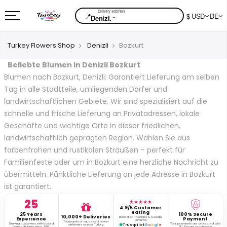
📍
$ USD
DE
⌄
Denizl.
Turkey Flowers Shop
Denizli
Bozkurt
Beliebte Blumen in Denizli Bozkurt
Blumen nach Bozkurt, Denizli: Garantiert Lieferung am selben
Tag in alle Stadtteile, umliegenden Dörfer und
landwirtschaftlichen Gebiete. Wir sind spezialisiert auf die
schnelle und frische Lieferung an Privatadressen, lokale
Geschäfte und wichtige Orte in dieser friedlichen,
landwirtschaftlich geprägten Region. Wählen Sie aus
farbenfrohen und rustikalen Sträußen – perfekt für
Familienfeste oder um in Bozkurt eine herzliche Nachricht zu
übermitteln. Pünktliche Lieferung an jede Adresse in Bozkurt
ist garantiert.
25
★★★★★
4.9/5 Customer
Rating
25 Years
100% Secure
10,000+ Deliveries
Based on Trustpilot & Google
Experience
Payment
Reviews
Thousands of successful flower
Serving customers with trusted
Your payments are protected with
deliveries across Turkey.
Trustpilot
G
o
o
g
l
e
flower delivery since 1999.
3D Secure technology.