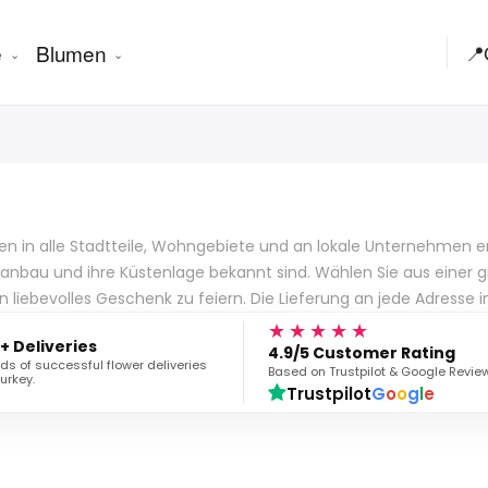
e
Blumen
📍
lumen in alle Stadtteile, Wohngebiete und an lokale Unternehmen
ussanbau und ihre Küstenlage bekannt sind. Wählen Sie aus einer
n liebevolles Geschenk zu feiern. Die Lieferung an jede Adresse 
★★★★★
+ Deliveries
4.9/5 Customer Rating
s of successful flower deliveries
Based on Trustpilot & Google Revie
urkey.
Trustpilot
G
o
o
g
l
e