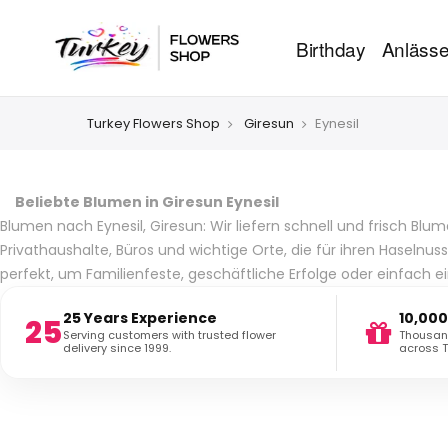
Birthday
Anläss
Turkey Flowers Shop
Giresun
Eynesil
Beliebte Blumen in Giresun Eynesil
Blumen nach Eynesil, Giresun: Wir liefern schnell und frisch B
Privathaushalte, Büros und wichtige Orte, die für ihren Haseln
perfekt, um Familienfeste, geschäftliche Erfolge oder einfach ei
25 Years Experience
10,000
25
Serving customers with trusted flower
Thousand
delivery since 1999.
across T