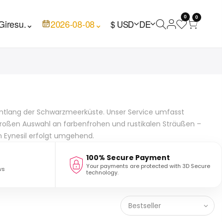
0
0
Giresu.
⌄
2026-08-08
⌄
$ USD
DE
 entlang der Schwarzmeerküste. Unser Service umfasst
 großen Auswahl an farbenfrohen und rustikalen Sträußen –
in Eynesil erfolgt umgehend.
100% Secure Payment
Your payments are protected with 3D Secure
ws
technology.
Bestseller