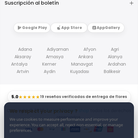
Suscripción al boletín
Google Play
App Store
AppGallery
Adana
Adiyaman
Afyon
Agri
Aksaray
Amasya
Ankara
Alanya
Antalya
Kemer
Manavgat
Ardahan
Artvin
Aydin
Kuşadası
Balikesir
5.0
★★★★★
19 reseñas verificadas de entrega de flores
Copyright © 2026
Turkey Flowers shop
todos los derechos
We respect your privacy ?
reservados.
We use cookies to measure performance and improve your
experience. You can accept all, reject non-essential, or manage
preferences.