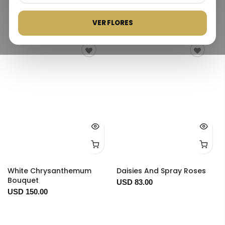
Date, old to new
VER FLORES
White Chrysanthemum
Daisies And Spray Roses
Bouquet
USD 83.00
USD 150.00