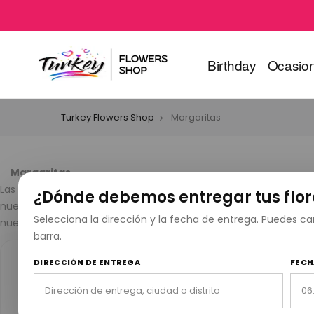
Birthday
Ocasio
Turkey Flowers Shop
Margaritas
Margaritas
Las margaritas son el símbolo perfecto de alegría, pureza y nu
¿Dónde debemos entregar tus flor
nuestros ramos de margaritas frescas transmiten tu mensaje con
Selecciona la dirección y la fecha de entrega. Puedes 
nuestros arreglos de margaritas alegran el día de cualquiera. Haz
barra.
DIRECCIÓN DE ENTREGA
FECH
25 años de experiencia
10
25
Servicio confiable de entrega de
Mil
flores desde 1999.
exi