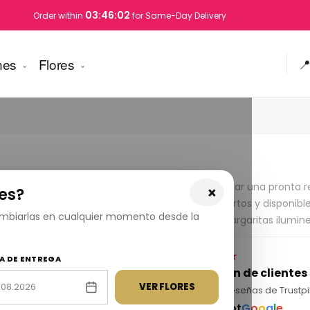
03:46:01
Order within
for Same-Day Delivery
nes
Flores

evos comienzos. Ya sea para dar las gracias, desear una pronta 
×
es?
 calidez. Elaborados a mano por floristas expertos y disponible
cambiarlas en cualquier momento desde la
 tu pedido ahora y deja que la belleza de las margaritas ilumine 
★★★★★
A DE ENTREGA
.000+ entregas
Valoración de clientes
es de entregas de flores
VER FLORES
Basado en reseñas de Trustpi
tosas en toda Turquía.
Trustpilot
G
o
o
g
l
e