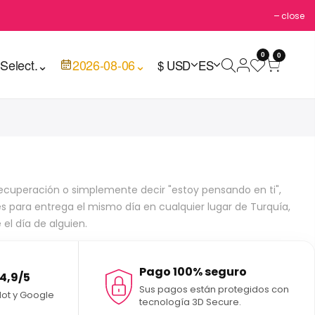
close
0
0

Select.
⌄
2026-08-06
⌄
$ USD
ES
recuperación o simplemente decir "estoy pensando en ti",
s para entrega el mismo día en cualquier lugar de Turquía,
el día de alguien.
Pago 100% seguro
 4,9/5
Sus pagos están protegidos con
lot y Google
tecnología 3D Secure.