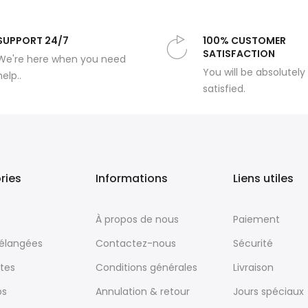
SUPPORT 24/7
100% CUSTOMER
SATISFACTION
We're here when you need
You will be absolutely
help..
satisfied.
ries
Informations
Liens utiles
À propos de nous
Paiement
mélangées
Contactez-nous
Sécurité
tes
Conditions générales
Livraison
ps
Annulation & retour
Jours spéciaux