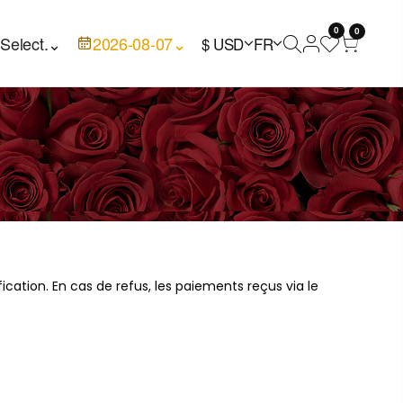
0
0

Select.
⌄
2026-08-07
⌄
$ USD
FR
ication. En cas de refus, les paiements reçus via le