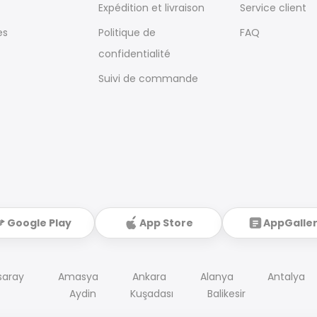
Expédition et livraison
Service client
es
Politique de
FAQ
confidentialité
Suivi de commande
Google Play
App Store
AppGalle
saray
Amasya
Ankara
Alanya
Antalya
Aydin
Kuşadası
Balikesir