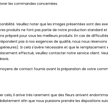
elivrer les commandes concernées.
ponibilité. Veuillez noter que les images présentées sont des exe
utres produits ne font pas partie de notre production standard et
ns préparé pour vous les meilleurs produits. En cas de difficulté
pondent pas à nos exigences de qualité, nous nous réservons le
supérieures). Si cela s'avère nécessaire et que le remplacement 
acement effectué, veuillez contacter notre service client. Veuill
éavis.
s moyens de contact fournis avant la préparation de votre com
er cela, il arrive très rarement que des fleurs arrivent endommag
iatement afin que nous puissions prendre les dispositions suiv