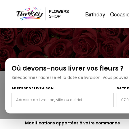
Birthday
Occasi
Où devons-nous livrer vos fleurs ?
Sélectionnez l’adresse et la date de livraison. Vous pouve
Politique d'acceptation des commandes
ADRESSE DE LIVRAISON
DATE 
Toute commande est soumise à l'acceptation de Turkfl
mode de paiement utilisé lors de la commande ser
Tous les prix indiqués incluent la TVA au taux en vi
Modifications apportées à votre commande