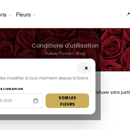
ons
Fleurs

Conditions d'utilisation
Turkey Flowers Shop
×
z les modifier à tout moment depuis la barre.
DE LIVRAISON
owers Limited, qui se réserve le droit de la refuser sans justif
VOIR LES
ont remboursés ou annulés.
FLEURS
gueur (actuellement 18 %).