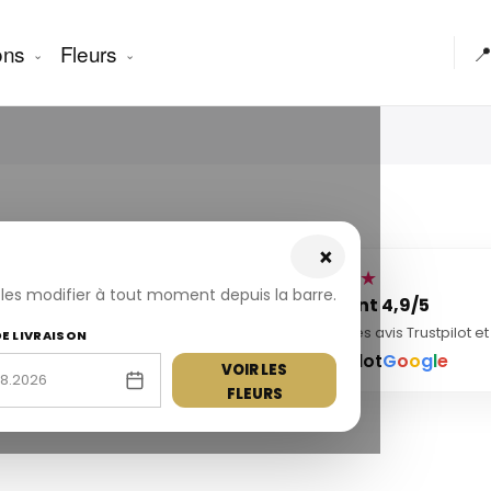
ons
Fleurs

×
★★★★★
z les modifier à tout moment depuis la barre.
000+ livraisons
Note client 4,9/5
milliers de livraisons de fleurs
Basée sur les avis Trustpilot e
DE LIVRAISON
ssies dans toute la Turquie.
Trustpilot
G
o
o
g
l
e
VOIR LES
FLEURS