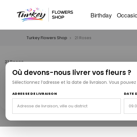
Birthday
Occasi
Turkey Flowers Shop
21 Roses
21 Roses
Où devons-nous livrer vos fleurs ?
Sélectionnez l’adresse et la date de livraison. Vous pouve
25 ans d’expérience
10 
25
Service de livraison de fleurs
Des 
ADRESSE DE LIVRAISON
DATE 
fiable depuis 1999.
réu