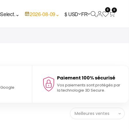
0
0

Select.
⌄
2026-08-09
⌄
$ USD
FR
Paiement 100% sécurisé
Vos paiements sont protégés par
t Google
la technologie 3D Secure.
Meilleures ventes