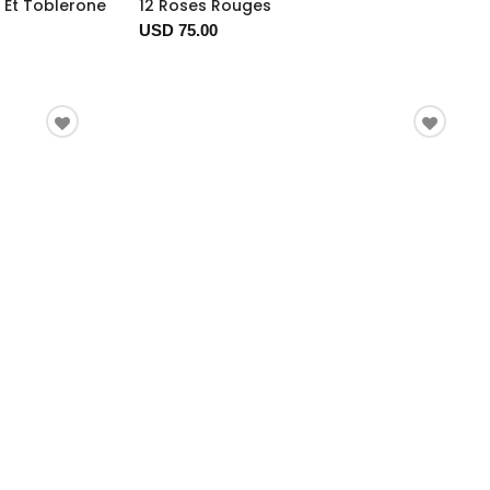
 Et Toblerone
12 Roses Rouges
USD 75.00