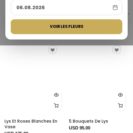
25
★★★★★
Note client 4,9/5
25 ans
Paiement 100%
Basée sur les avis Trustpilot et
10 000+ livraisons
Google
d’expérience
sécurisé
Des milliers de livraisons de fleurs
Trustpilot
G
o
o
g
l
e
Service de livraison de fleurs
Vos paiements sont protégés par
réussies dans toute la Turquie.
fiable depuis 1999.
la technologie 3D Secure.
Meilleures ventes
VOIR LES FLEURS
Lys Et Roses Blanches En
5 Bouquets De Lys
Vase
USD 95.00