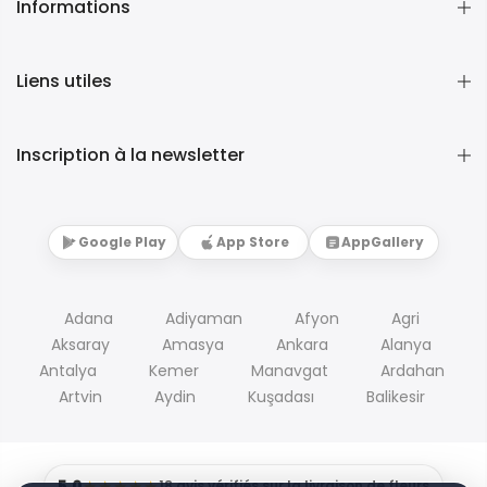
Informations
Liens utiles
Inscription à la newsletter
Google Play
App Store
AppGallery
Adana
Adiyaman
Afyon
Agri
Aksaray
Amasya
Ankara
Alanya
Antalya
Kemer
Manavgat
Ardahan
Artvin
Aydin
Kuşadası
Balikesir
5.0
★★★★★
18 avis vérifiés sur la livraison de fleurs