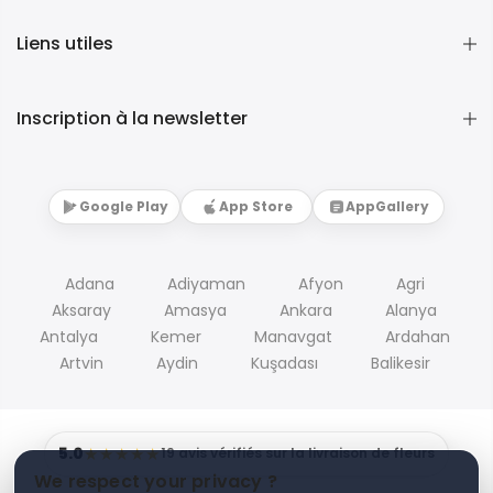
Liens utiles
Inscription à la newsletter
Google Play
App Store
AppGallery
Adana
Adiyaman
Afyon
Agri
Aksaray
Amasya
Ankara
Alanya
Antalya
Kemer
Manavgat
Ardahan
Artvin
Aydin
Kuşadası
Balikesir
5.0
★★★★★
19 avis vérifiés sur la livraison de fleurs
We respect your privacy ?