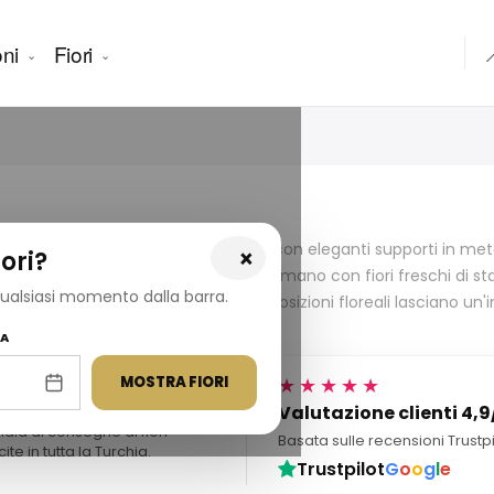
ni
Fiori

 fiori all'abilità artigianale. Realizzate con eleganti supporti in
×
ori?
ici. Ogni composizione è realizzata a mano con fiori freschi di sta
 qualsiasi momento dalla barra.
rnata in tutta la Turchia, queste composizioni floreali lasciano u
NA
MOSTRA FIORI
★★★★★
.000+ consegne
Valutazione clienti 4,9
iaia di consegne di fiori
Basata sulle recensioni Trustp
cite in tutta la Turchia.
Trustpilot
G
o
o
g
l
e