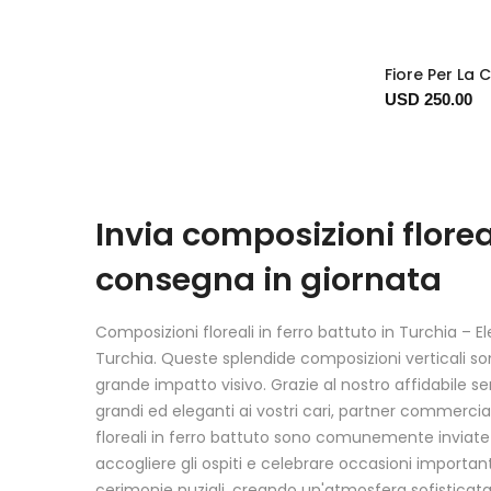
Fiore Per La 
USD 250.00
Invia composizioni florea
consegna in giornata
Composizioni floreali in ferro battuto in Turchia – El
Turchia. Queste splendide composizioni verticali son
grande impatto visivo. Grazie al nostro affidabile se
grandi ed eleganti ai vostri cari, partner commercia
floreali in ferro battuto sono comunemente inviate p
accogliere gli ospiti e celebrare occasioni important
cerimonie nuziali, creando un'atmosfera sofisticata e