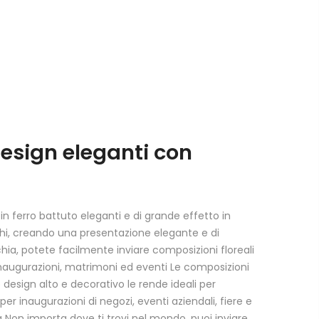
 Design eleganti con
 in ferro battuto eleganti e di grande effetto in
schi, creando una presentazione elegante e di
chia, potete facilmente inviare composizioni floreali
r inaugurazioni, matrimoni ed eventi Le composizioni
 design alto e decorativo le rende ideali per
er inaugurazioni di negozi, eventi aziendali, fiere e
ia Non importa dove ti trovi nel mondo, puoi inviare