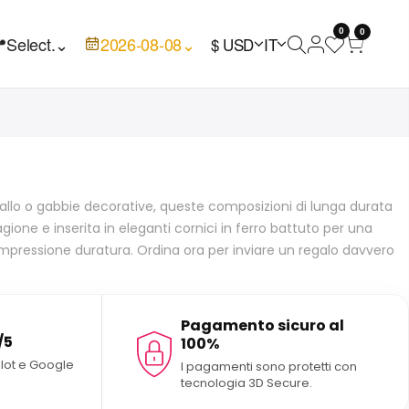
0
0

Select.
⌄
2026-08-08
⌄
$ USD
IT
 metallo o gabbie decorative, queste composizioni di lunga durata
gione e inserita in eleganti cornici in ferro battuto per una
n'impressione duratura. Ordina ora per inviare un regalo davvero
Pagamento sicuro al
/5
100%
ilot e Google
I pagamenti sono protetti con
tecnologia 3D Secure.