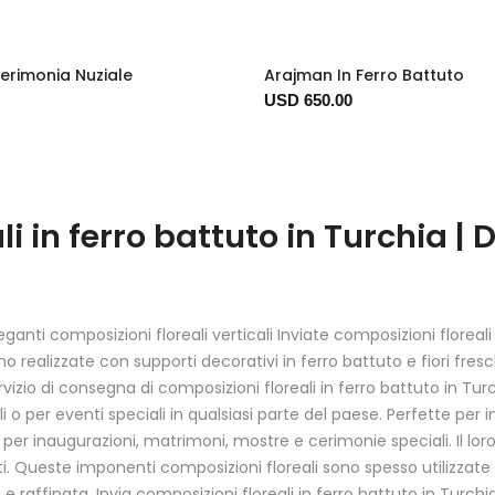
Cerimonia Nuziale
Arajman In Ferro Battuto
USD 650.00
li in ferro battuto in Turchia |
eganti composizioni floreali verticali Inviate composizioni floreali
o realizzate con supporti decorativi in ferro battuto e fiori fre
rvizio di consegna di composizioni floreali in ferro battuto in Tur
li o per eventi speciali in qualsiasi parte del paese. Perfette pe
er inaugurazioni, matrimoni, mostre e cerimonie speciali. Il loro
i. Queste imponenti composizioni floreali sono spesso utilizzate p
 raffinata. Invia composizioni floreali in ferro battuto in Turch