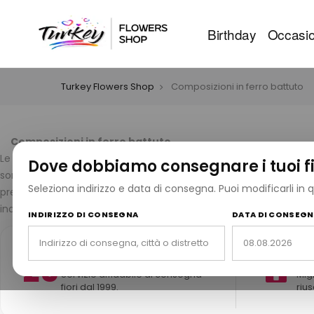
Birthday
Occasio
Turkey Flowers Shop
Composizioni in ferro battuto
Composizioni in ferro battuto
Le composizioni floreali in ferro battuto uniscono la bellezza dei
Dove dobbiamo consegnare i tuoi fi
sono ideali per inaugurazioni, decorazioni per la casa o regali un
Seleziona indirizzo e data di consegna. Puoi modificarli in
presentazione di alta qualità. Disponibili per la consegna in gio
indimenticabile.
INDIRIZZO DI CONSEGNA
DATA DI CONSEG
25 anni di esperienza
10
25
Servizio affidabile di consegna
Migl
fiori dal 1999.
rius