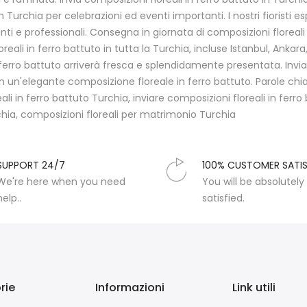
n Turchia per celebrazioni ed eventi importanti. I nostri fiorist
ganti e professionali. Consegna in giornata di composizioni florea
oreali in ferro battuto in tutta la Turchia, incluse Istanbul, Anka
 ferro battuto arriverà fresca e splendidamente presentata. Invia 
n un'elegante composizione floreale in ferro battuto. Parole chi
ali in ferro battuto Turchia, inviare composizioni floreali in ferro 
chia, composizioni floreali per matrimonio Turchia
SUPPORT 24/7
100% CUSTOMER SATI
We're here when you need
You will be absolutely
help..
satisfied.
rie
Informazioni
Link utili