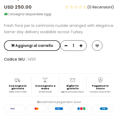
USD 250.00
☆☆☆☆☆
(0 Recensioni)
Consegna disponibile oggi
Fresh fiore per la cerimonia nuziale arranged with elegance.
Same-day delivery available across Turkey
Aggiungi al carrello
Codice SKU :
1456
Consegna in
Consegnato a
Biglietto
Pagamento
giornata
mano
gratuito
sicuro
Ordina entro le 19:00
Da fioristi locali
Biglietto personale incluso
Checkout sicuro al 100%
Accettiamo pagamenti sicuri
VISA
AMEX
J
C
B