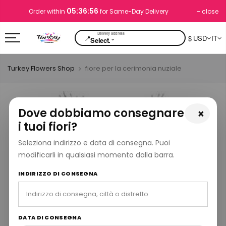
05:36:56
close
Order within
for Same-Day Delivery
📍
$ USD
IT
⌄
Select.
Turkey Flowers Shop
fiore per la cerimonia nuziale
Dove dobbiamo consegnare
×
i tuoi fiori?
Seleziona indirizzo e data di consegna. Puoi
modificarli in qualsiasi momento dalla barra.
INDIRIZZO DI CONSEGNA
DATA DI CONSEGNA