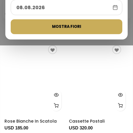
25
★★★★★
Valutazione
clienti 4,9/5
25 anni di
Pagamento
10.000+ consegne
Basata sulle recensioni Trustpilot
esperienza
sicuro al 100%
e Google
Migliaia di consegne di fiori
Servizio affidabile di consegna
I pagamenti sono protetti con
riuscite in tutta la Turchia.
Trustpilot
G
o
o
g
l
e
fiori dal 1999.
tecnologia 3D Secure.
Più venduti
MOSTRA FIORI
Rose Bianche In Scatola
Cassette Postali
USD 185.00
USD 320.00