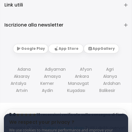
Link utili
Iscrizione alla newsletter
Google Play
App Store
AppGallery
Adana
Adiyaman
Afyon
Agri
Aksaray
Amasya
Ankara
Alanya
Antalya
Kemer
Manavgat
Ardahan
Artvin
Aydin
Kuşadası
Balikesir
5.0
★★★★★
19 recensioni verificate sulla consegna di fiori
We respect your privacy ?
Copyright © 2026
Turkey Flowers shop
Tutti i diritti riservati.
We use cookies to measure performance and improve your