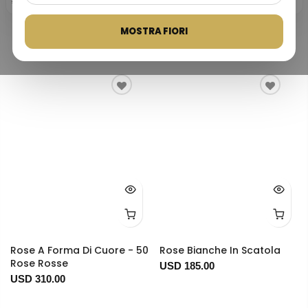
Servizio affidabile di consegna
I pagamenti sono protetti con
riuscite in tutta la Turchia.
Trustpilot
G
o
o
g
l
e
fiori dal 1999.
tecnologia 3D Secure.
Più venduti
MOSTRA FIORI
Rose A Forma Di Cuore - 50
Rose Bianche In Scatola
Rose Rosse
USD 185.00
USD 310.00