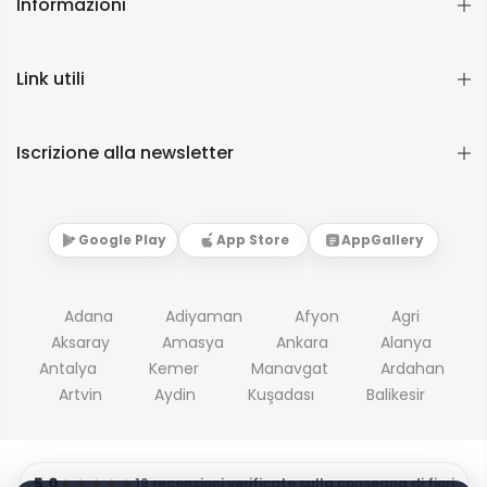
Informazioni
Link utili
Iscrizione alla newsletter
Google Play
App Store
AppGallery
Adana
Adiyaman
Afyon
Agri
Aksaray
Amasya
Ankara
Alanya
Antalya
Kemer
Manavgat
Ardahan
Artvin
Aydin
Kuşadası
Balikesir
5.0
★★★★★
19 recensioni verificate sulla consegna di fiori