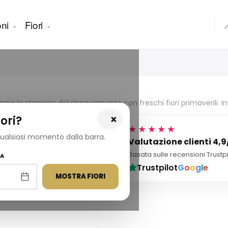
ni
Fiori

ggia la stagione del rinnovamento con freschi fiori primaverili. I
×
ori?
★★★★★
 qualsiasi momento dalla barra.
.000+ consegne
Valutazione clienti 4,9
iaia di consegne di fiori
Basata sulle recensioni Trustp
NA
cite in tutta la Turchia.
Trustpilot
G
o
o
g
l
e
MOSTRA FIORI