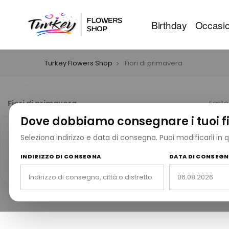
Birthday
Occasio
Turkey Flowers Shop
Fiori di primavera
Fiori di primavera
Feste
Dove dobbiamo consegnare i tuoi fi
Seleziona indirizzo e data di consegna. Puoi modificarli in
25 anni di esperienza
10
25
Servizio affidabile di consegna
Migl
INDIRIZZO DI CONSEGNA
DATA DI CONSEG
fiori dal 1999.
rius