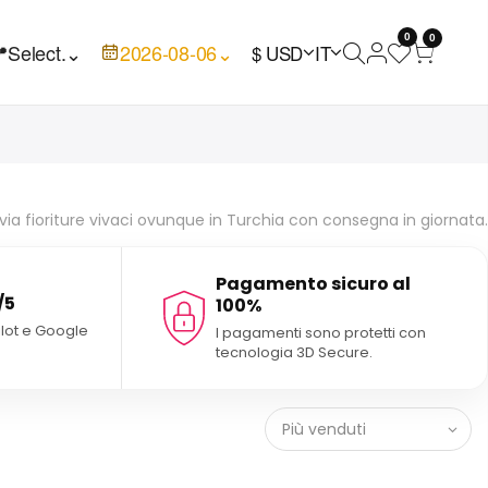
0
0

Select.
⌄
2026-08-06
⌄
$ USD
IT
nvia fioriture vivaci ovunque in Turchia con consegna in giornata.
Pagamento sicuro al
/5
100%
ilot e Google
I pagamenti sono protetti con
tecnologia 3D Secure.
Più venduti