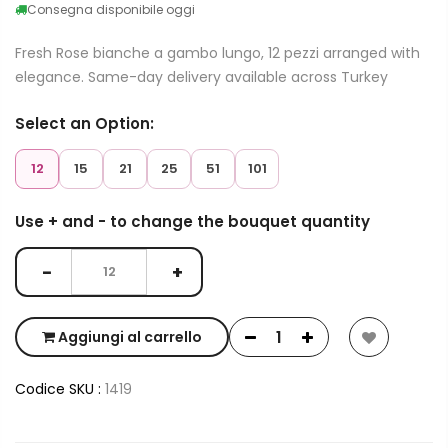
Consegna disponibile oggi
Fresh Rose bianche a gambo lungo, 12 pezzi arranged with
elegance. Same-day delivery available across Turkey
Select an Option:
12
15
21
25
51
101
Use + and - to change the bouquet quantity
−
+
Aggiungi al carrello
Codice SKU :
1419