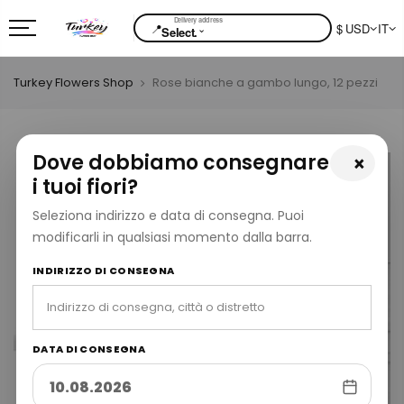
📍
$ USD
IT
⌄
Select.
Turkey Flowers Shop
Rose bianche a gambo lungo, 12 pezzi
Dove dobbiamo consegnare
×
i tuoi fiori?
Seleziona indirizzo e data di consegna. Puoi
modificarli in qualsiasi momento dalla barra.
INDIRIZZO DI CONSEGNA
DATA DI CONSEGNA