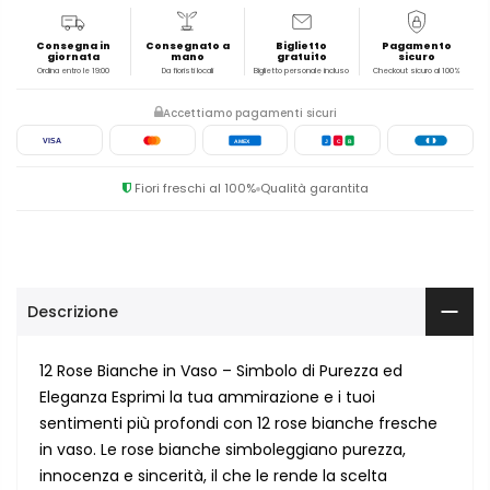
Consegna in
Consegnato a
Biglietto
Pagamento
giornata
mano
gratuito
sicuro
Ordina entro le 19:00
Da fioristi locali
Biglietto personale incluso
Checkout sicuro al 100%
Accettiamo pagamenti sicuri
VISA
AMEX
J
C
B
Fiori freschi al 100%
Qualità garantita
Descrizione
12 Rose Bianche in Vaso – Simbolo di Purezza ed
Eleganza Esprimi la tua ammirazione e i tuoi
sentimenti più profondi con 12 rose bianche fresche
in vaso. Le rose bianche simboleggiano purezza,
innocenza e sincerità, il che le rende la scelta