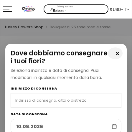
📍
$ USD
IT
⌄
Select.
Turkey Flowers Shop
Bouquet di 25 rose rosa e rosse
Dove dobbiamo consegnare
×
i tuoi fiori?
Seleziona indirizzo e data di consegna. Puoi
modificarli in qualsiasi momento dalla barra.
INDIRIZZO DI CONSEGNA
DATA DI CONSEGNA