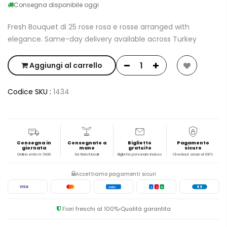
Consegna disponibile oggi
Fresh Bouquet di 25 rose rosa e rosse arranged with
elegance. Same-day delivery available across Turkey
Aggiungi al carrello
Codice SKU :
1434
Consegna in
Consegnato a
Biglietto
Pagamento
giornata
mano
gratuito
sicuro
Ordina entro le 19:00
Da fioristi locali
Biglietto personale incluso
Checkout sicuro al 100%
Accettiamo pagamenti sicuri
VISA
AMEX
J
C
B
Fiori freschi al 100%
Qualità garantita