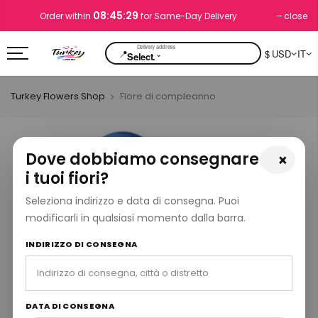
08:45:28
close
Order within
for Same-Day Delivery
📍
$ USD
IT
⌄
Select.
Turkey Flowers Shop
Fiore di compleanno
Dove dobbiamo consegnare
×
i tuoi fiori?
Seleziona indirizzo e data di consegna. Puoi
modificarli in qualsiasi momento dalla barra.
INDIRIZZO DI CONSEGNA
DATA DI CONSEGNA