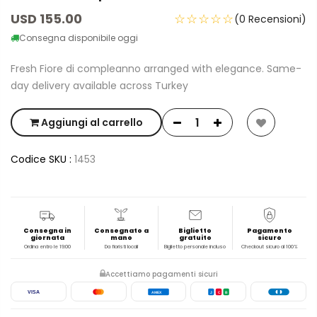
USD 155.00
☆☆☆☆☆
(0 Recensioni)
Consegna disponibile oggi
Fresh Fiore di compleanno arranged with elegance. Same-
day delivery available across Turkey
Aggiungi al carrello
Codice SKU :
1453
Consegna in
Consegnato a
Biglietto
Pagamento
giornata
mano
gratuito
sicuro
Ordina entro le 19:00
Da fioristi locali
Biglietto personale incluso
Checkout sicuro al 100%
Accettiamo pagamenti sicuri
VISA
AMEX
J
C
B