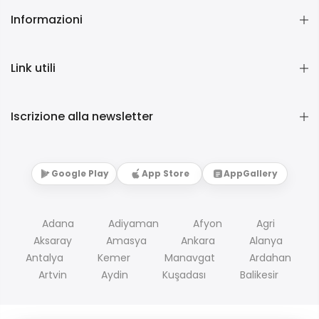
Informazioni
Link utili
Iscrizione alla newsletter
Google Play
App Store
AppGallery
Adana
Adiyaman
Afyon
Agri
Aksaray
Amasya
Ankara
Alanya
Antalya
Kemer
Manavgat
Ardahan
Artvin
Aydin
Kuşadası
Balikesir