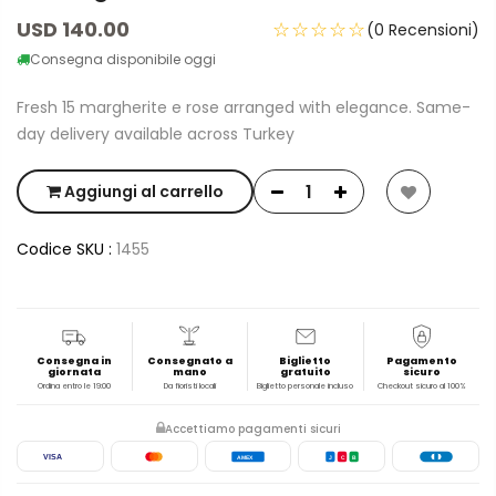
USD 140.00
☆☆☆☆☆
(0 Recensioni)
Consegna disponibile oggi
Fresh 15 margherite e rose arranged with elegance. Same-
day delivery available across Turkey
Aggiungi al carrello
Codice SKU :
1455
Consegna in
Consegnato a
Biglietto
Pagamento
giornata
mano
gratuito
sicuro
Ordina entro le 19:00
Da fioristi locali
Biglietto personale incluso
Checkout sicuro al 100%
Accettiamo pagamenti sicuri
VISA
AMEX
J
C
B