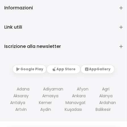
Informazioni
Link utili
Iscrizione alla newsletter
Google Play
App Store
AppGallery
Adana
Adiyaman
Afyon
Agri
Aksaray
Amasya
Ankara
Alanya
Antalya
Kemer
Manavgat
Ardahan
Artvin
Aydin
Kuşadası
Balikesir