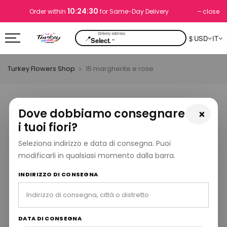
10:24:29
close
Order within
for Same-Day Delivery
📍
$ USD
IT
⌄
Select.
Turkey Flowers Shop
15 margherite e rose
Dove dobbiamo consegnare
×
i tuoi fiori?
Seleziona indirizzo e data di consegna. Puoi
modificarli in qualsiasi momento dalla barra.
INDIRIZZO DI CONSEGNA
DATA DI CONSEGNA