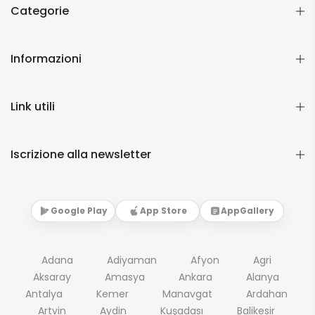
Categorie
Informazioni
Link utili
Iscrizione alla newsletter
Google Play
App Store
AppGallery
Adana
Adiyaman
Afyon
Agri
Aksaray
Amasya
Ankara
Alanya
Antalya
Kemer
Manavgat
Ardahan
Artvin
Aydin
Kuşadası
Balikesir