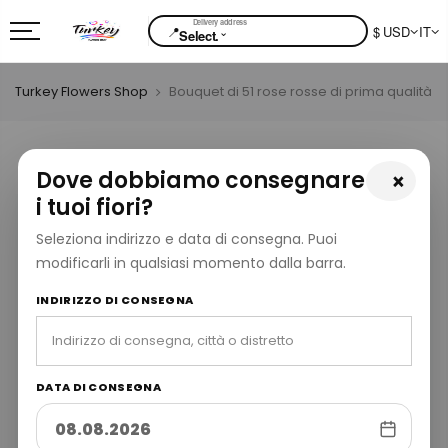
📍
$ USD
IT
⌄
Select.
Turkey Flowers Shop
Bouquet di 51 rose rosse di prima qualità
Dove dobbiamo consegnare
×
i tuoi fiori?
Seleziona indirizzo e data di consegna. Puoi
modificarli in qualsiasi momento dalla barra.
INDIRIZZO DI CONSEGNA
DATA DI CONSEGNA