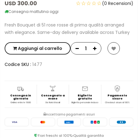
USD 300.00
☆☆☆☆☆
(0 Recensioni)
Consegna mattutina oggi
Fresh Bouquet di 51 rose rosse di prima qualità arranged
with elegance. Same-day delivery available across Turkey
Aggiungi al carrello
Codice SKU :
1477
Consegna in
Consegnato a
Biglietto
Pagamento
giornata
mano
gratuito
sicuro
Ordina entro le 19:00
Da fioristi locali
Biglietto personale incluso
Checkout sicuro al 100%
Accettiamo pagamenti sicuri
VISA
AMEX
J
C
B
Fiori freschi al 100%
Qualità garantita