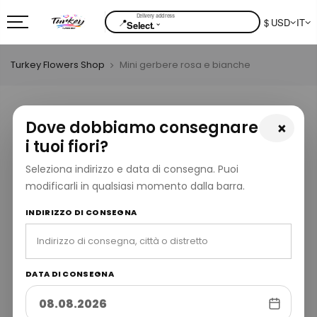
📍
$ USD
IT
⌄
Select.
Turkey Flowers Shop
Mini gerbere rosa e bianche
Dove dobbiamo consegnare
×
i tuoi fiori?
Seleziona indirizzo e data di consegna. Puoi
modificarli in qualsiasi momento dalla barra.
INDIRIZZO DI CONSEGNA
DATA DI CONSEGNA