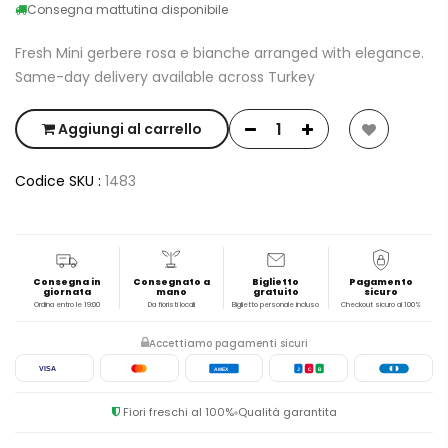
Consegna mattutina disponibile
Fresh Mini gerbere rosa e bianche arranged with elegance.
Same-day delivery available across Turkey
Aggiungi al carrello
Codice SKU :
1483
Consegna in
Consegnato a
Biglietto
Pagamento
giornata
mano
gratuito
sicuro
Ordina entro le 19:00
Da fioristi locali
Biglietto personale incluso
Checkout sicuro al 100%
Accettiamo pagamenti sicuri
VISA
AMEX
J
C
B
Fiori freschi al 100%
Qualità garantita