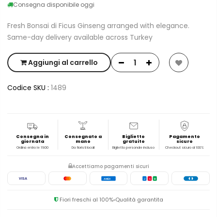
Consegna disponibile oggi
Fresh Bonsai di Ficus Ginseng arranged with elegance.
Same-day delivery available across Turkey
Aggiungi al carrello
Codice SKU :
1489
Consegna in
Consegnato a
Biglietto
Pagamento
giornata
mano
gratuito
sicuro
Ordina entro le 19:00
Da fioristi locali
Biglietto personale incluso
Checkout sicuro al 100%
Accettiamo pagamenti sicuri
VISA
AMEX
J
C
B
Fiori freschi al 100%
Qualità garantita