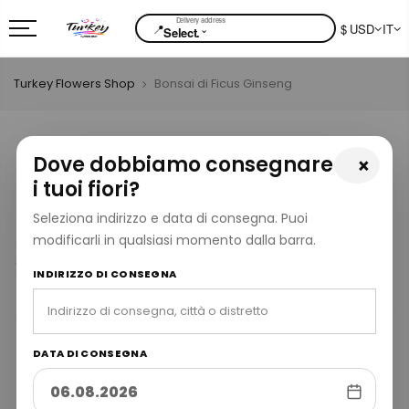
📍
$ USD
IT
⌄
Select.
Turkey Flowers Shop
Bonsai di Ficus Ginseng
Dove dobbiamo consegnare
×
i tuoi fiori?
Seleziona indirizzo e data di consegna. Puoi
modificarli in qualsiasi momento dalla barra.
INDIRIZZO DI CONSEGNA
DATA DI CONSEGNA