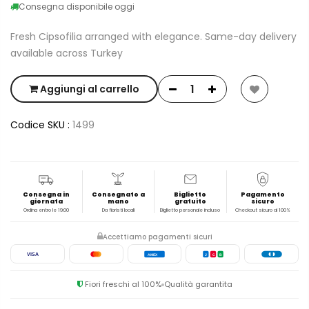
Consegna disponibile oggi
Fresh Cipsofilia arranged with elegance. Same-day delivery
available across Turkey
Aggiungi al carrello
Codice SKU :
1499
Consegna in
Consegnato a
Biglietto
Pagamento
giornata
mano
gratuito
sicuro
Ordina entro le 19:00
Da fioristi locali
Biglietto personale incluso
Checkout sicuro al 100%
Accettiamo pagamenti sicuri
VISA
AMEX
J
C
B
Fiori freschi al 100%
Qualità garantita