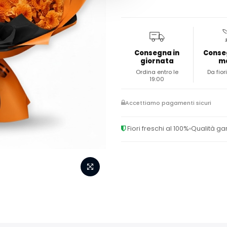
Consegna in
Conse
giornata
m
Ordina entro le
Da fiori
19:00
Accettiamo pagamenti sicuri
Fiori freschi al 100%
Qualità ga