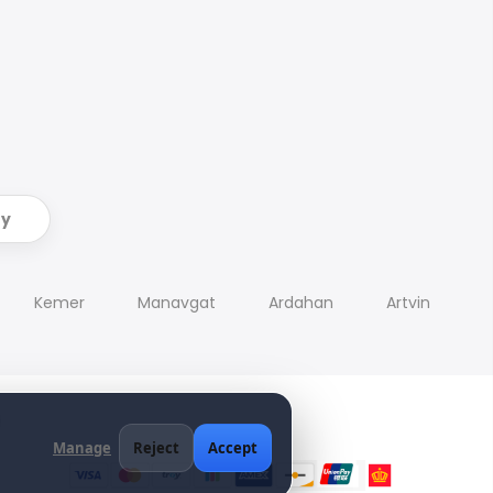
ry
Kemer
Manavgat
Ardahan
Artvin
Manage
Reject
Accept