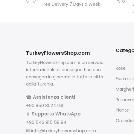
Free Delivery 7 Days a Week!
Catego
TurkeyFlowersShop.com
TurkeyFlowersShop.com è un servizio
Rose
internazionale di consegna fiori con
consegna in giornata in tutte le città
Fiori mist
della Turchia.
Margheri
☎
Assistenza clienti
Primave
+90 850 302 21 61
Piante
📱
Supporto WhatsApp
Orchide
+90 546 915 58 94
✉
info@turkeyflowersshop.com