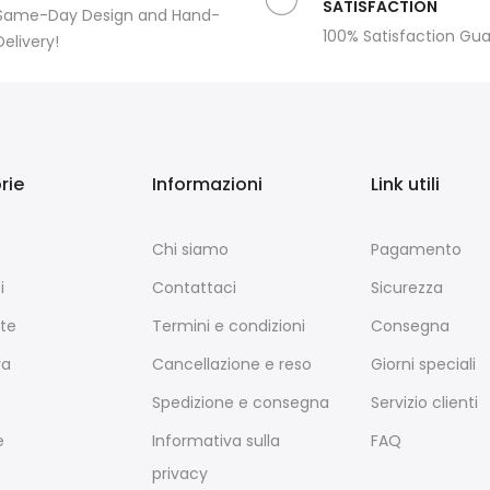
SATISFACTION
Same-Day Design and Hand-
100% Satisfaction Gu
Delivery!
rie
Informazioni
Link utili
Chi siamo
Pagamento
i
Contattaci
Sicurezza
te
Termini e condizioni
Consegna
ra
Cancellazione e reso
Giorni speciali
Spedizione e consegna
Servizio clienti
e
Informativa sulla
FAQ
privacy