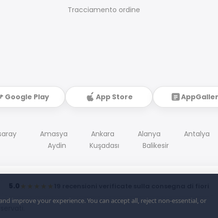
Tracciamento ordine
Google Play
App Store
AppGalle
saray
Amasya
Ankara
Alanya
Antalya
Aydin
Kuşadası
Balikesir
5.0
★★★★★
19 recensioni verificate sulla consegna di fiori
d improve your experience. You can accept all, reject non-essential, or
riservati.