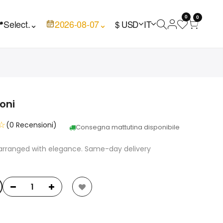
0
0

Select.
⌄
2026-08-07
⌄
$ USD
IT
oni
☆
(0 Recensioni)
Consegna mattutina disponibile
i arranged with elegance. Same-day delivery