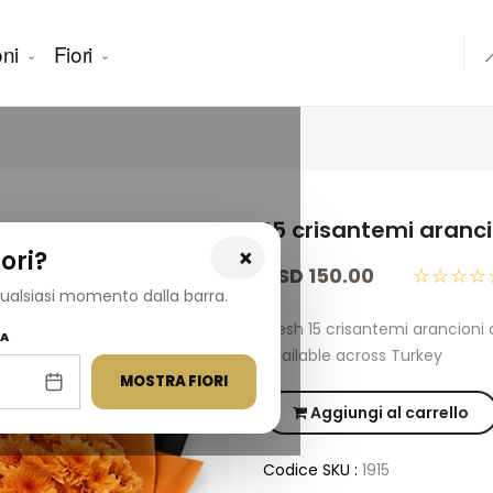
ni
Fiori

15 crisantemi aranci
×
ori?
USD 150.00
☆☆☆☆
 qualsiasi momento dalla barra.
Fresh 15 crisantemi arancion
NA
available across Turkey
MOSTRA FIORI
Aggiungi al carrello
Codice SKU :
1915