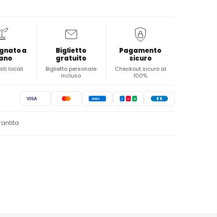
gnato a
Biglietto
Pagamento
ano
gratuito
sicuro
sti locali
Biglietto personale
Checkout sicuro al
incluso
100%
VISA
AMEX
J
C
B
rantita