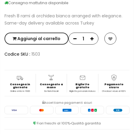
Consegna mattutina disponibile
Fresh 8 rami di orchidea bianca arranged with elegance.
Same-day delivery available across Turkey
Aggiungi al carrello
Codice SKU :
1503
Consegna in
Consegnato a
Biglietto
Pagamento
giornata
mano
gratuito
sicuro
Ordina entro le 19:00
Da fioristi locali
Biglietto personale incluso
Checkout sicuro al 100%
Accettiamo pagamenti sicuri
VISA
AMEX
J
C
B
Fiori freschi al 100%
Qualità garantita