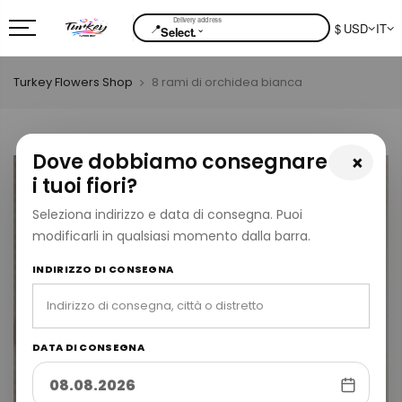
📍
$ USD
IT
⌄
Select.
Turkey Flowers Shop
8 rami di orchidea bianca
Dove dobbiamo consegnare
×
i tuoi fiori?
Seleziona indirizzo e data di consegna. Puoi
modificarli in qualsiasi momento dalla barra.
INDIRIZZO DI CONSEGNA
DATA DI CONSEGNA