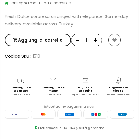
Consegna mattutina disponibile
Fresh Dolce sorpresa arranged with elegance. Same-day
delivery available across Turkey
Aggiungi al carrello
Codice SKU :
1510
Consegna in
Consegnato a
Biglietto
Pagamento
giornata
mano
gratuito
sicuro
Ordina entro le 19:00
Da fioristi locali
Biglietto personale incluso
Checkout sicuro al 100%
Accettiamo pagamenti sicuri
VISA
AMEX
J
C
B
Fiori freschi al 100%
Qualità garantita