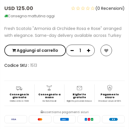
USD 125.00
☆☆☆☆☆
(0 Recensioni)
Consegna mattutina oggi
Fresh Scatola "Armonia di Orchidee Rosa e Rose" arranged
with elegance. Same-day delivery available across Turkey
Aggiungi al carrello
Codice SKU :
1513
Consegna in
Consegnato a
Biglietto
Pagamento
giornata
mano
gratuito
sicuro
Ordina entro le 19:00
Da fioristi locali
Biglietto personale incluso
Checkout sicuro al 100%
Accettiamo pagamenti sicuri
VISA
AMEX
J
C
B