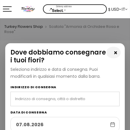
📍
$ USD
IT
⌄
Select.
Turkey Flowers Shop
Scatola "Armonia di Orchidee Rosa e
Rose"
Dove dobbiamo consegnare
×
i tuoi fiori?
Seleziona indirizzo e data di consegna. Puoi
modificarli in qualsiasi momento dalla barra.
INDIRIZZO DI CONSEGNA
DATA DI CONSEGNA