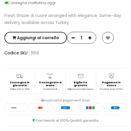
Consegna mattutina oggi
Fresh Grazie di cuore arranged with elegance. Same-day
delivery available across Turkey
Aggiungi al carrello
Codice SKU :
1556
Consegna in
Consegnato a
Biglietto
Pagamento
giornata
mano
gratuito
sicuro
Ordina entro le 19:00
Da fioristi locali
Biglietto personale incluso
Checkout sicuro al 100%
Accettiamo pagamenti sicuri
VISA
AMEX
J
C
B
Fiori freschi al 100%
Qualità garantita