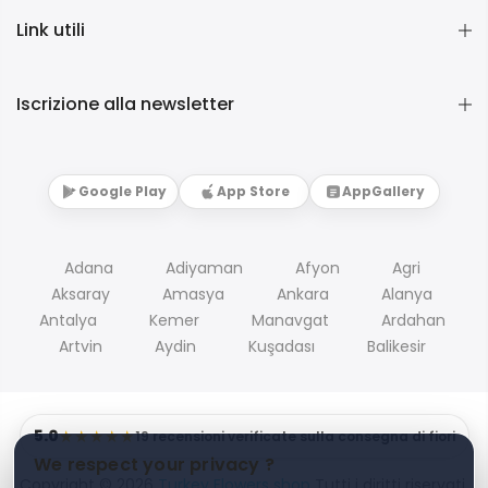
Link utili
Iscrizione alla newsletter
Google Play
App Store
AppGallery
Adana
Adiyaman
Afyon
Agri
Aksaray
Amasya
Ankara
Alanya
Antalya
Kemer
Manavgat
Ardahan
Artvin
Aydin
Kuşadası
Balikesir
5.0
★★★★★
19 recensioni verificate sulla consegna di fiori
We respect your privacy ?
Copyright © 2026
Turkey Flowers shop
Tutti i diritti riservati.