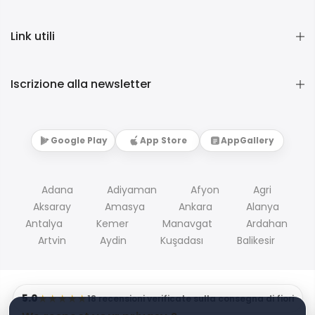
Link utili
Iscrizione alla newsletter
Google Play
App Store
AppGallery
Adana
Adiyaman
Afyon
Agri
Aksaray
Amasya
Ankara
Alanya
Antalya
Kemer
Manavgat
Ardahan
Artvin
Aydin
Kuşadası
Balikesir
5.0
★★★★★
18 recensioni verificate sulla consegna di fiori