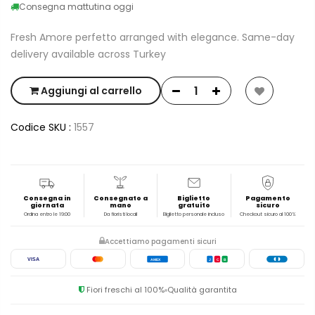
Consegna mattutina oggi
Fresh Amore perfetto arranged with elegance. Same-day
delivery available across Turkey
Aggiungi al carrello
Codice SKU :
1557
Consegna in
Consegnato a
Biglietto
Pagamento
giornata
mano
gratuito
sicuro
Ordina entro le 19:00
Da fioristi locali
Biglietto personale incluso
Checkout sicuro al 100%
Accettiamo pagamenti sicuri
VISA
AMEX
J
C
B
Fiori freschi al 100%
Qualità garantita