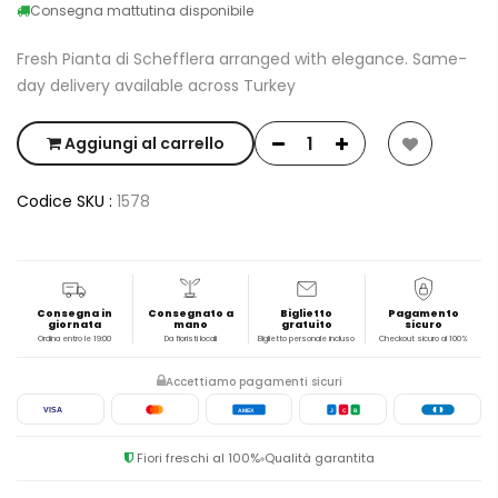
Consegna mattutina disponibile
Fresh Pianta di Schefflera arranged with elegance. Same-
day delivery available across Turkey
Aggiungi al carrello
Codice SKU :
1578
Consegna in
Consegnato a
Biglietto
Pagamento
giornata
mano
gratuito
sicuro
Ordina entro le 19:00
Da fioristi locali
Biglietto personale incluso
Checkout sicuro al 100%
Accettiamo pagamenti sicuri
VISA
AMEX
J
C
B
Fiori freschi al 100%
Qualità garantita