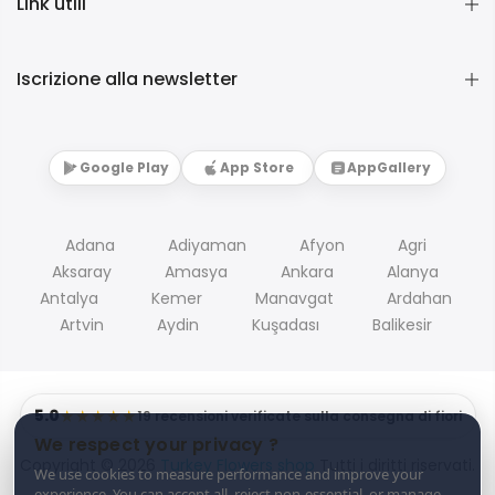
Link utili
Iscrizione alla newsletter
Google Play
App Store
AppGallery
Adana
Adiyaman
Afyon
Agri
Aksaray
Amasya
Ankara
Alanya
Antalya
Kemer
Manavgat
Ardahan
Artvin
Aydin
Kuşadası
Balikesir
5.0
★★★★★
19 recensioni verificate sulla consegna di fiori
We respect your privacy ?
Copyright © 2026
Turkey Flowers shop
Tutti i diritti riservati.
We use cookies to measure performance and improve your
experience. You can accept all, reject non-essential, or manage