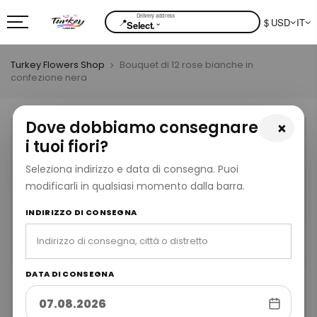
📍
$ USD
IT
⌄
Select.
Turkey Flowers Shop
Bouquet di 12 rose bianche in
confezione nera
Dove dobbiamo consegnare
×
i tuoi fiori?
Seleziona indirizzo e data di consegna. Puoi
modificarli in qualsiasi momento dalla barra.
INDIRIZZO DI CONSEGNA
DATA DI CONSEGNA