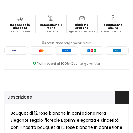
Consegna in
Consegnato a
Biglietto
Pagamento
giornata
mano
gratuito
sicuro
Ordina entro le 19:00
Da fioristi locali
Biglietto personale incluso
Checkout sicuro al 100%
Accettiamo pagamenti sicuri
VISA
AMEX
J
C
B
Fiori freschi al 100%
Qualità garantita
Descrizione
Bouquet di 12 rose bianche in confezione nera –
Elegante regalo floreale Esprimi eleganza e sincerità
con il nostro bouquet di 12 rose bianche in confezione