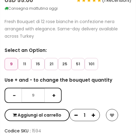
USD 55.00
★★★★★
(1 Recensioni)
Consegna mattutina oggi
Fresh Bouquet di 12 rose bianche in confezione nera
arranged with elegance. Same-day delivery available
across Turkey
Select an Option:
9
11
15
21
25
51
101
Use + and - to change the bouquet quantity
−
+
Aggiungi al carrello
Codice SKU :
1594