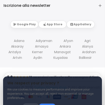
Iscrizione alla newsletter
Google Play
App Store
AppGallery
Adana
Adiyaman
Afyon
Agri
Aksaray
Amasya
Ankara
Alanya
Antalya
Kemer
Manavgat
Ardahan
Artvin
Aydin
Kuşadası
Balikesir
5.0
★★★★★
19 recensioni verificate sulla consegna di fiori
We respect your privacy ?
Copyright © 2026
Turkey Flowers shop
Tutti i diritti riservati.
We use cookies to measure performance and improve your
experience. You can accept all, reject non-essential, or manage
preferences.