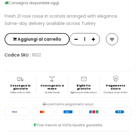
Consegna disponibile oggi
Fresh 21 rose rosse in scatola arranged with elegance.
Same-day delivery available across Turkey
Aggiungi al carrello
Codice SKU :
1602
Consegna in
Consegnato a
Biglietto
Pagamento
giornata
mano
gratuito
sicuro
Ordina entro le 19:00
Da fioristi locali
Biglietto personale incluso
Checkout sicuro al 100%
Accettiamo pagamenti sicuri
VISA
AMEX
J
C
B
Fiori freschi al 100%
Qualità garantita