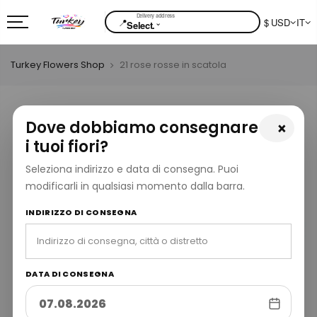
📍
$ USD
IT
⌄
Select.
Turkey Flowers Shop
21 rose rosse in scatola
Dove dobbiamo consegnare
×
i tuoi fiori?
Seleziona indirizzo e data di consegna. Puoi
modificarli in qualsiasi momento dalla barra.
INDIRIZZO DI CONSEGNA
DATA DI CONSEGNA