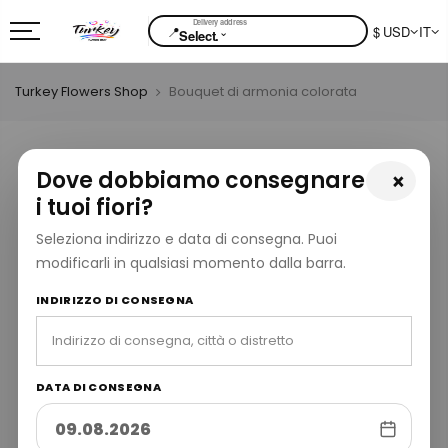
📍
$ USD
IT
⌄
Select.
Turkey Flowers Shop
Bouquet di armonia colorata
Dove dobbiamo consegnare
×
i tuoi fiori?
Seleziona indirizzo e data di consegna. Puoi
modificarli in qualsiasi momento dalla barra.
INDIRIZZO DI CONSEGNA
DATA DI CONSEGNA