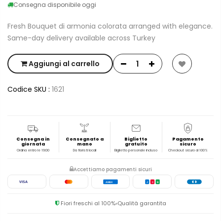
Consegna disponibile oggi
Fresh Bouquet di armonia colorata arranged with elegance.
Same-day delivery available across Turkey
Aggiungi al carrello
Codice SKU :
1621
Consegna in
Consegnato a
Biglietto
Pagamento
giornata
mano
gratuito
sicuro
Ordina entro le 19:00
Da fioristi locali
Biglietto personale incluso
Checkout sicuro al 100%
Accettiamo pagamenti sicuri
VISA
AMEX
J
C
B
Fiori freschi al 100%
Qualità garantita