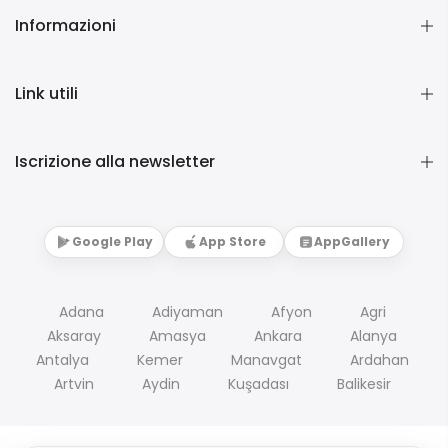
Informazioni
Link utili
Iscrizione alla newsletter
Google Play
App Store
AppGallery
Adana
Adiyaman
Afyon
Agri
Aksaray
Amasya
Ankara
Alanya
Antalya
Kemer
Manavgat
Ardahan
Artvin
Aydin
Kuşadası
Balikesir