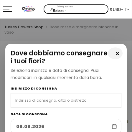
📍
$ USD
IT
⌄
Select.
Turkey Flowers Shop
Rose rosse e margherite bianche in
vaso
Dove dobbiamo consegnare
×
i tuoi fiori?
Seleziona indirizzo e data di consegna. Puoi
modificarli in qualsiasi momento dalla barra.
INDIRIZZO DI CONSEGNA
DATA DI CONSEGNA