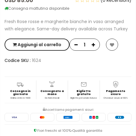
USD 85.00
☆☆☆☆☆
(0 Recensioni)
Consegna mattutina disponibile
Fresh Rose rosse e margherite bianche in vaso arranged
with elegance. Same-day delivery available across Turkey
Aggiungi al carrello
Codice SKU :
1624
Consegna in
Consegnato a
Biglietto
Pagamento
giornata
mano
gratuito
sicuro
Ordina entro le 19:00
Da fioristi locali
Biglietto personale incluso
Checkout sicuro al 100%
Accettiamo pagamenti sicuri
VISA
AMEX
J
C
B
Fiori freschi al 100%
Qualità garantita