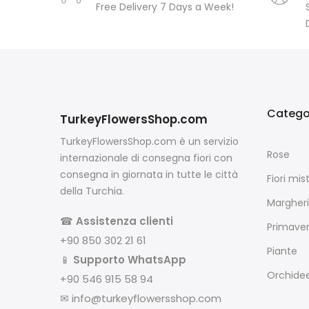
Free Delivery 7 Days a Week!
Catego
TurkeyFlowersShop.com
TurkeyFlowersShop.com è un servizio
Rose
internazionale di consegna fiori con
consegna in giornata in tutte le città
Fiori mist
della Turchia.
Margheri
☎
Assistenza clienti
Primave
+90 850 302 21 61
Piante
📱
Supporto WhatsApp
Orchide
+90 546 915 58 94
✉
info@turkeyflowersshop.com