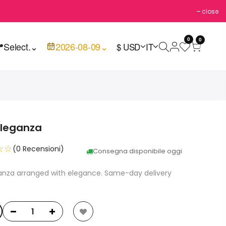
close
0
0

Select.
⌄
2026-08-09
⌄
$ USD
IT
eleganza
☆☆
(0 Recensioni)
Consegna disponibile oggi
ganza arranged with elegance. Same-day delivery