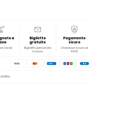
gnato a
Biglietto
Pagamento
ano
gratuito
sicuro
sti locali
Biglietto personale
Checkout sicuro al
incluso
100%
VISA
AMEX
J
C
B
rantita