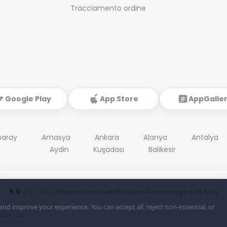
Tracciamento ordine
Google Play
App Store
AppGalle
saray
Amasya
Ankara
Alanya
Antalya
Aydin
Kuşadası
Balikesir
5.0
★★★★★
19 recensioni verificate sulla consegna di fiori
d improve your experience. You can accept all, reject non-essential, or
riservati.