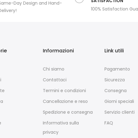
SATISFACTION
Same-Day Design and Hand-
100% Satisfaction Gu
Delivery!
rie
Informazioni
Link utili
Chi siamo
Pagamento
i
Contattaci
Sicurezza
te
Termini e condizioni
Consegna
ra
Cancellazione e reso
Giorni speciali
Spedizione e consegna
Servizio clienti
e
Informativa sulla
FAQ
privacy