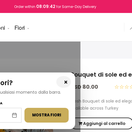
08:09:41
Order within
for Same-Day Delivery
ni
Fiori

Bouquet di sole ed 
×
ori?
USD 80.00
☆☆☆
 qualsiasi momento dalla barra.
Fresh Bouquet di sole ed ele
NA
available across Turkey
MOSTRA FIORI
Aggiungi al carrello