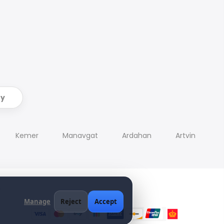
ry
Kemer
Manavgat
Ardahan
Artvin
Manage
Reject
Accept