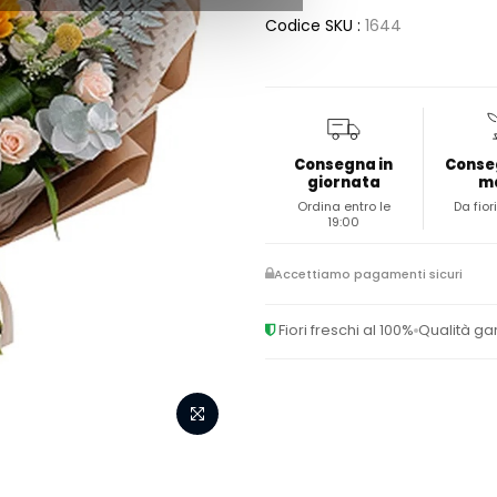
Codice SKU :
1644
Consegna in
Conse
giornata
m
Ordina entro le
Da fiori
19:00
Accettiamo pagamenti sicuri
Fiori freschi al 100%
Qualità ga