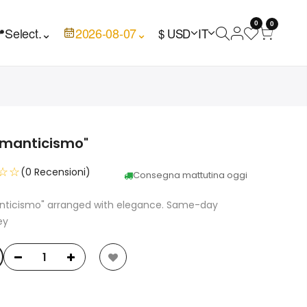
0
0

Select.
⌄
2026-08-07
⌄
$ USD
IT
romanticismo"
☆☆
(0 Recensioni)
Consegna mattutina oggi
manticismo" arranged with elegance. Same-day
ey