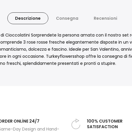
Descrizione
Consegna
Recensioni
g di Cioccolatini Sorprendete la persona amata con il nostro se
 comprende 3 rose rosse fresche elegantemente disposte in un vas
 romanticismo, dolcezza e fascino. Ideale per San Valentino, ann
re in ogni occasione. Turkeyflowersshop offre la consegna di fior
ivino freschi, splendidamente presentati e pronti a stupire.
ORDER ONLİNE 24/7
100% CUSTOMER
SATISFACTION
Same-Day Design and Hand-