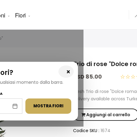
ni
Fiori

o"
Trio di rose "Dolce 
×
ori?
USD 85.00
☆☆☆
 qualsiasi momento dalla barra.
Fresh Trio di rose "Dolce ro
NA
delivery available across Turk
MOSTRA FIORI
Aggiungi al carrello
Codice SKU :
1674