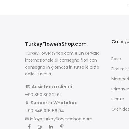
Catego
TurkeyFlowersShop.com
TurkeyFlowersShop.com è un servizio
Rose
internazionale di consegna fiori con
consegna in giornata in tutte le città
Fiori mist
della Turchia.
Margheri
☎
Assistenza clienti
Primave
+90 850 302 21 61
Piante
📱
Supporto WhatsApp
Orchide
+90 546 915 58 94
✉
info@turkeyflowersshop.com