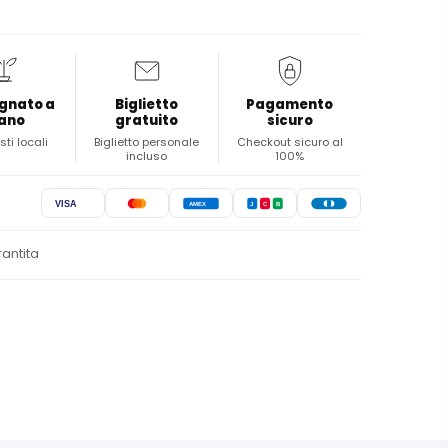
gnato a
Biglietto
Pagamento
ano
gratuito
sicuro
sti locali
Biglietto personale
Checkout sicuro al
incluso
100%
VISA
AMEX
J
C
B
rantita