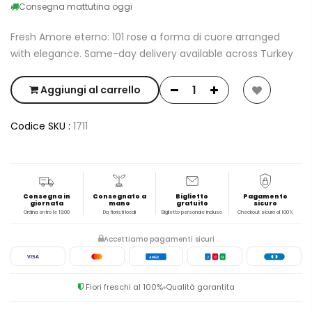
Consegna mattutina oggi
Fresh Amore eterno: 101 rose a forma di cuore arranged
with elegance. Same-day delivery available across Turkey
Aggiungi al carrello
Codice SKU :
1711
Consegna in
Consegnato a
Biglietto
Pagamento
giornata
mano
gratuito
sicuro
Ordina entro le 19:00
Da fioristi locali
Biglietto personale incluso
Checkout sicuro al 100%
Accettiamo pagamenti sicuri
VISA
AMEX
J
C
B
Fiori freschi al 100%
Qualità garantita