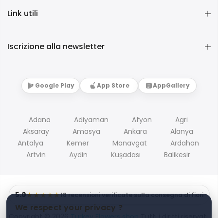
Link utili
Iscrizione alla newsletter
Google Play
App Store
AppGallery
Adana
Adiyaman
Afyon
Agri
Aksaray
Amasya
Ankara
Alanya
Antalya
Kemer
Manavgat
Ardahan
Artvin
Aydin
Kuşadası
Balikesir
5.0
★★★★★
18 recensioni verificate sulla consegna di fiori
We respect your privacy ?
Copyright © 2026
Turkey Flowers shop
Tutti i diritti riservati.