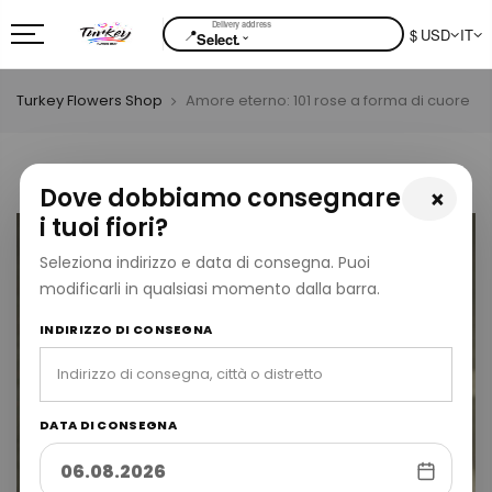
📍
$ USD
IT
⌄
Select.
Turkey Flowers Shop
Amore eterno: 101 rose a forma di cuore
Dove dobbiamo consegnare
×
i tuoi fiori?
Seleziona indirizzo e data di consegna. Puoi
modificarli in qualsiasi momento dalla barra.
INDIRIZZO DI CONSEGNA
DATA DI CONSEGNA