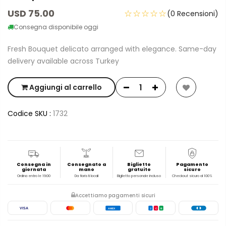
USD 75.00
☆☆☆☆☆
(0 Recensioni)
Consegna disponibile oggi
Fresh Bouquet delicato arranged with elegance. Same-day
delivery available across Turkey
Aggiungi al carrello
Codice SKU :
1732
Consegna in
Consegnato a
Biglietto
Pagamento
giornata
mano
gratuito
sicuro
Ordina entro le 19:00
Da fioristi locali
Biglietto personale incluso
Checkout sicuro al 100%
Accettiamo pagamenti sicuri
VISA
AMEX
J
C
B