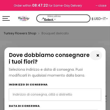
08:47:22
close
Order within
for Same-Day Delivery
📍
$ USD
IT
⌄
Select.
Turkey Flowers Shop
Bouquet delicato
Dove dobbiamo consegnare
×
i tuoi fiori?
Seleziona indirizzo e data di consegna. Puoi
modificarli in qualsiasi momento dalla barra.
INDIRIZZO DI CONSEGNA
DATA DI CONSEGNA